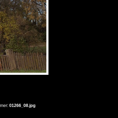
mmer:
01266_08.jpg