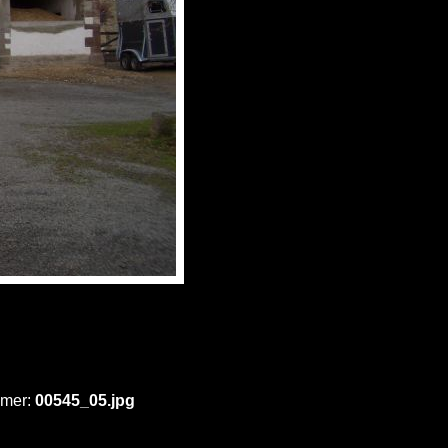
mmer:
00545_05.jpg