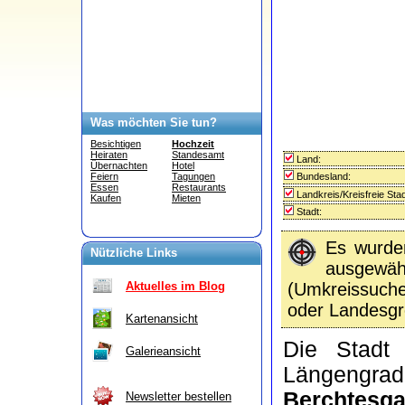
Was möchten Sie tun?
Besichtigen
Hochzeit
Heiraten
Standesamt
Land:
Übernachten
Hotel
Bundesland:
Feiern
Tagungen
Essen
Restaurants
Landkreis/Kreisfreie Stad
Kaufen
Mieten
Stadt:
Es wurd
Nützliche Links
ausgewähl
(Umkreissuc
Aktuelles im Blog
oder Landesgr
Kartenansicht
Die Stad
Galerieansicht
Längengra
Berchtesg
Newsletter bestellen