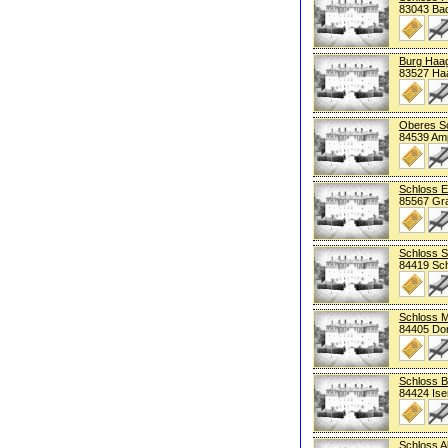
83043 Bad
Burg Haa
83527 Ha
Oberes S
84539 Am
Schloss E
85567 Gra
Schloss 
84419 Sc
Schloss 
84405 Do
Schloss B
84424 Ise
Schloss A