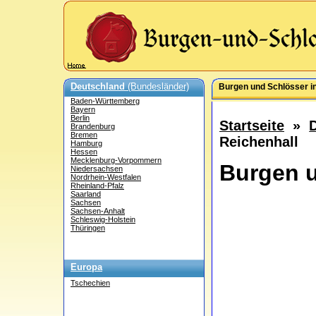
Deutschland
(Bundesländer)
Burgen und Schlösser i
Baden-Württemberg
Bayern
Berlin
Startseite
»
Brandenburg
Bremen
Reichenhall
Hamburg
Hessen
Mecklenburg-Vorpommern
Burgen u
Niedersachsen
Nordrhein-Westfalen
Rheinland-Pfalz
Saarland
Sachsen
Sachsen-Anhalt
Schleswig-Holstein
Thüringen
Europa
Tschechien