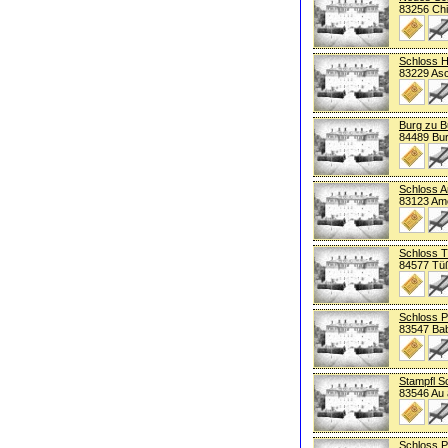
83256 Ch
Schloss 
83229 As
Burg zu 
84489 Bu
Schloss 
83123 Am
Schloss T
84577 Tüß
Schloss P
83547 Ba
Stampfl S
83546 Au 
Schloss 