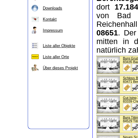
dort
17.18
Downloads
von Bad 
Kontakt
Reichenha
Impressum
08651
. Der
mitten in 
Liste aller Objekte
natürlich z
Liste aller Orte
Burg Grut
83435 Bad
Über dieses Projekt
Schloss 
83471 Be
Gut Ising
83339 Ch
Burg Titt
84529 Tit
Neues Sc