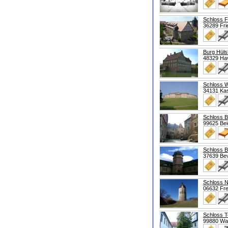
Schloss F
36289 Fri
Burg Hüls
48329 Ha
Schloss 
34131 Ka
Schloss B
99625 Bei
Schloss 
37639 Be
Schloss 
06632 Fre
Schloss 
99880 Wa