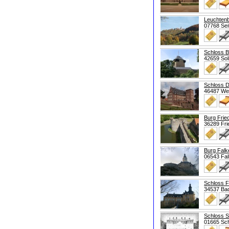
Leuchten
07768 Sei
Schloss B
42659 Sol
Schloss D
46487 We
Burg Frie
36289 Fri
Burg Falk
06543 Fal
Schloss F
34537 Ba
Schloss S
01665 Sc