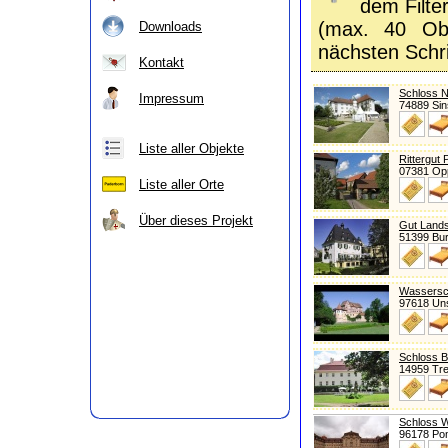
dem Filte
(max. 40 Obj
Downloads
nächsten Schri
Kontakt
Schloss 
Impressum
74889 Si
Liste aller Objekte
Rittergut 
07381 Op
Liste aller Orte
Über dieses Projekt
Gut Land
51399 Bu
Wassersc
97618 Un
Schloss 
14959 Tre
Schloss W
96178 Po