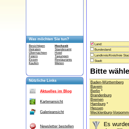
Was möchten Sie tun?
Land:
Besichtigen
Hochzeit
Heiraten
Standesamt
Bundesland:
Übernachten
Hotel
Landkreis/Kreisfreie Stad
Feiern
Tagungen
Essen
Restaurants
Stadt:
Kaufen
Mieten
Bitte wähl
Nützliche Links
Baden-Württemberg
Bayern
Berlin
*
Aktuelles im Blog
Brandenburg
Bremen
Kartenansicht
Hamburg
*
Hessen
Galerieansicht
Mecklenburg-Vorpomm
Es wurd
Newsletter bestellen