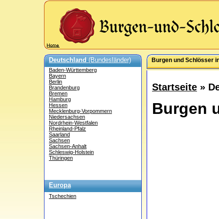
Deutschland
(Bundesländer)
Burgen und Schlösser i
Baden-Württemberg
Bayern
Berlin
Startseite
» De
Brandenburg
Bremen
Hamburg
Burgen u
Hessen
Mecklenburg-Vorpommern
Niedersachsen
Nordrhein-Westfalen
Rheinland-Pfalz
Saarland
Sachsen
Sachsen-Anhalt
Schleswig-Holstein
Thüringen
Europa
Tschechien