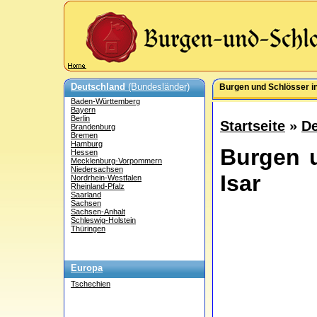
Deutschland
(Bundesländer)
Burgen und Schlösser in
Baden-Württemberg
Bayern
Berlin
Startseite
»
De
Brandenburg
Bremen
Hamburg
Burgen 
Hessen
Mecklenburg-Vorpommern
Niedersachsen
Isar
Nordrhein-Westfalen
Rheinland-Pfalz
Saarland
Sachsen
Sachsen-Anhalt
Schleswig-Holstein
Thüringen
Europa
Tschechien