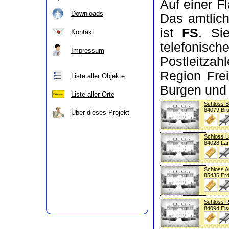
Auf einer F
Downloads
Das amtlic
ist
FS
. Si
Kontakt
telefon
Impressum
Postleitzah
Region Frei
Liste aller Objekte
Burgen und
Liste aller Orte
Schloss 
84079 Br
Über dieses Projekt
Schloss L
84028 La
Schloss 
85435 Erd
Schloss 
84094 Els