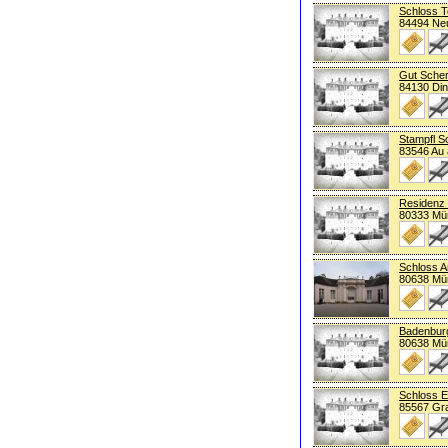
Schloss T
84494 Neu
Gut Sche
84130 Din
Stampfl S
83546 Au 
Residenz
80333 Mü
Schloss A
80638 Mü
Badenbur
80638 Mü
Schloss E
85567 Gra