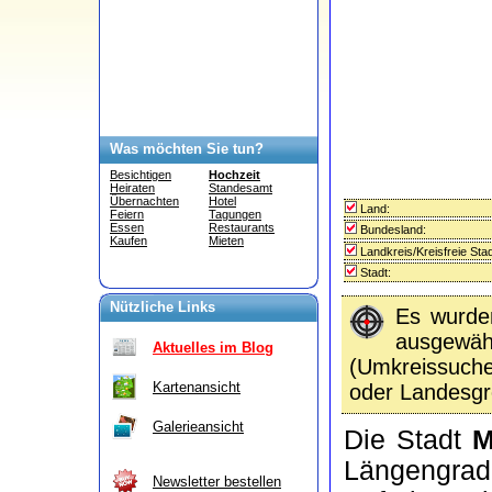
Was möchten Sie tun?
Besichtigen
Hochzeit
Heiraten
Standesamt
Übernachten
Hotel
Land:
Feiern
Tagungen
Essen
Restaurants
Bundesland:
Kaufen
Mieten
Landkreis/Kreisfreie Stad
Stadt:
Nützliche Links
Es wurd
ausgewähl
Aktuelles im Blog
(Umkreissuc
Kartenansicht
oder Landesgr
Galerieansicht
Die Stadt
M
Längengrad:
Newsletter bestellen