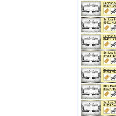
Schloss A
84427 Sa
Schloss 
85411 Ho
Schloss 
84419 Sc
Schloss N
84088 Ne
Neues Sch
85764 Ob
Burg Haa
83527 Ha
Schloss 
84539 Am