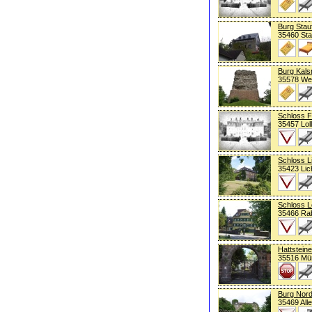
Burg Stau
35460 Sta
Burg Kal
35578 Wet
Schloss F
35457 Lol
Schloss L
35423 Lic
Schloss L
35466 Ra
Hattsteine
35516 Mü
Burg Nor
35469 All