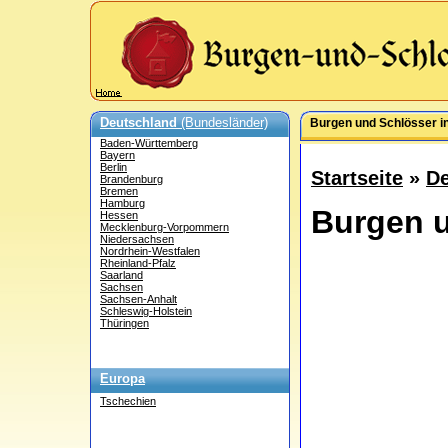
Deutschland
(Bundesländer)
Burgen und Schlösser i
Baden-Württemberg
Bayern
Berlin
Startseite
»
De
Brandenburg
Bremen
Hamburg
Burgen u
Hessen
Mecklenburg-Vorpommern
Niedersachsen
Nordrhein-Westfalen
Rheinland-Pfalz
Saarland
Sachsen
Sachsen-Anhalt
Schleswig-Holstein
Thüringen
Europa
Tschechien