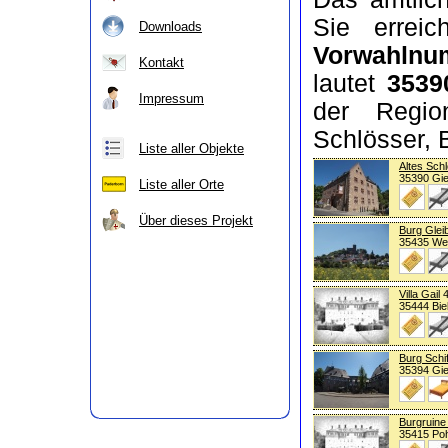
Sie erreic
Downloads
Vorwahlnu
Kontakt
lautet
3539
Impressum
der Regio
Schlösser, 
Liste aller Objekte
Altes Sch
35390 Gi
Liste aller Orte
Über dieses Projekt
Burg Glei
35435 We
Villa Gail
4
35444 Bie
Burg Schi
35394 Gi
Burgruine
35415 Po