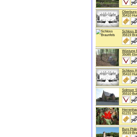
Oberburg 
35410 Hu
Schloss B
35619 Bra
Wüstung 
35085 Eb
Schloss 
35410 Hu
Solmser 
35510 Bu
Herrenha
61231 Ste
Burg Phili
35619 Bra