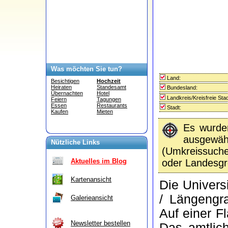
Was möchten Sie tun?
Land:
Besichtigen
Hochzeit
Heiraten
Standesamt
Bundesland:
Übernachten
Hotel
Landkreis/Kreisfreie Stad
Feiern
Tagungen
Essen
Restaurants
Stadt:
Kaufen
Mieten
Es wurd
ausgewähl
Nützliche Links
(Umkreissuc
oder Landesgr
Aktuelles im Blog
Kartenansicht
Die Univers
/ Längengra
Galerieansicht
Auf einer F
Newsletter bestellen
Das amtli