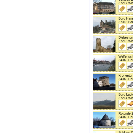
37217 Wi
Burg Hans
37318 Bo
Diebestu
37213 Wi
Welfensc
34346 Ha
Kronentu
34346 Ha
Burg Ludw
37214 Wi
Rotunde
2
34346 Ha
Schloss 