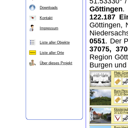
51.53330° /
Göttingen
.
Downloads
122.187 E
Kontakt
Göttingen, 
Impressum
Niedersach
0551
. Der 
Liste aller Objekte
37075, 370
Liste aller Orte
Region Gött
Über dieses Projekt
Burgen und
Pfalz Gro
37079 Göt
Burg Ples
37120 Bo
Klostergu
37133 Fri
Burg Har