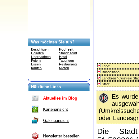
Was möchten Sie tun?
Besichtigen
Hochzeit
Heiraten
Standesamt
Übernachten
Hotel
Feiern
Tagungen
Essen
Restaurants
Land:
Kaufen
Mieten
Bundesland:
Landkreis/Kreisfreie Stad
Stadt:
Nützliche Links
Es wurd
Aktuelles im Blog
ausgewähl
Kartenansicht
(Umkreissuc
oder Landesgr
Galerieansicht
Die Sta
Newsletter bestellen