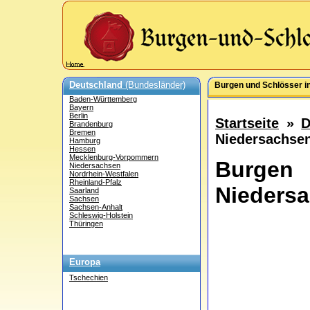
Deutschland
(Bundesländer)
Burgen und Schlösser i
Baden-Württemberg
Bayern
Berlin
Startseite
»
D
Brandenburg
Bremen
Niedersachse
Hamburg
Hessen
Mecklenburg-Vorpommern
Burgen
Niedersachsen
Nordrhein-Westfalen
Rheinland-Pfalz
Nieders
Saarland
Sachsen
Sachsen-Anhalt
Schleswig-Holstein
Thüringen
Europa
Tschechien