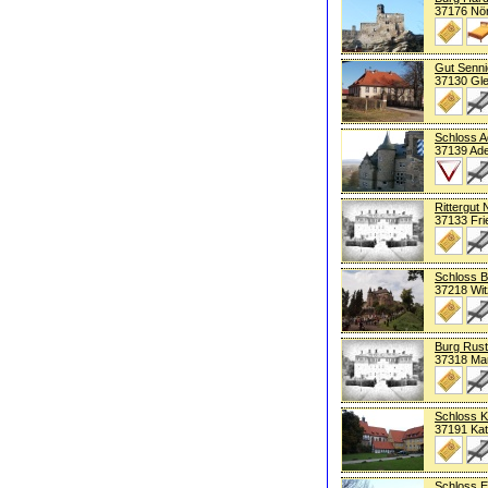
37176 Nö
Gut Senn
37130 Gle
Schloss A
37139 Ad
Rittergut
37133 Fri
Schloss B
37218 Wi
Burg Rus
37318 Ma
Schloss K
37191 Kat
Schloss 