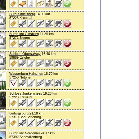
Burg Kindelsberg
14,00 km
57223 Kreuztal
Burgruine Ginsburg
14,35 km
57271 Siegen
Schloss Obersalwey
16,40 km
59889 Eslohe
Wasserburg Hainchen
18,70 km
57250 Netphen
Schloss Junkernhees
19,28 km
57223 Kreuztal
Ludwigsburg
21,18 km
57319 Bad Berleburg
Burgruine Nordenau
24,17 km
57392 Schmallenberg