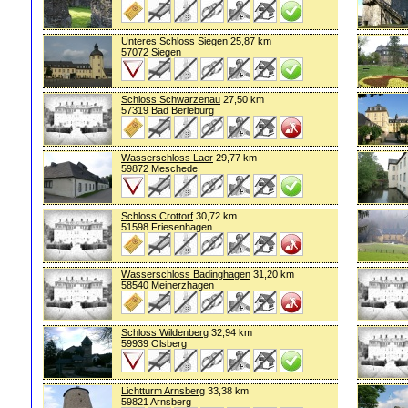
Unteres Schloss Siegen
25,87 km
57072 Siegen
Schloss Schwarzenau
27,50 km
57319 Bad Berleburg
Wasserschloss Laer
29,77 km
59872 Meschede
Schloss Crottorf
30,72 km
51598 Friesenhagen
Wasserschloss Badinghagen
31,20 km
58540 Meinerzhagen
Schloss Wildenberg
32,94 km
59939 Olsberg
Lichtturm Arnsberg
33,38 km
59821 Arnsberg