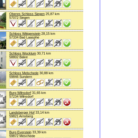
Oberes Schloss Siegen
25,87 km
57072 Siegen
Schloss Wittgenstein
28,15 km
57334 Bad Laasphe
Schloss Wocklum
30,71 km
58802 Balve
Schloss Melschede
30,88 km
59846 Sundern
Burg Wilnsdorf
31,65 km
57234 Wilnsdorf
Landsberger Hof
33,14 km
59821 Arnsberg
Burg Everstein
33,39 km
59872 Meschede