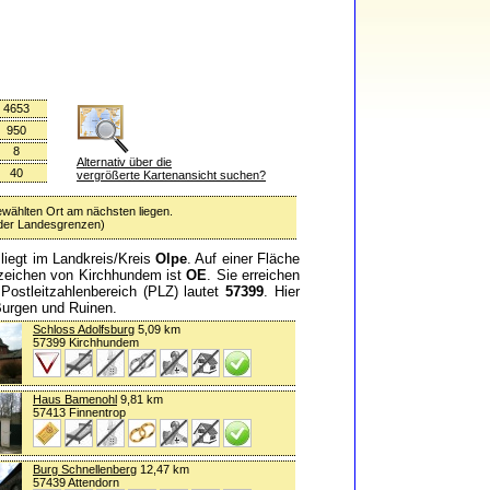
4653
950
8
Alternativ über die
40
vergrößerte Kartenansicht suchen?
ewählten Ort am nächsten liegen.
 oder Landesgrenzen)
 liegt im Landkreis/Kreis
Olpe
. Auf einer Fläche
zeichen von Kirchhundem ist
OE
. Sie erreichen
 Postleitzahlenbereich (PLZ) lautet
57399
. Hier
 Burgen und Ruinen.
Schloss Adolfsburg
5,09 km
57399 Kirchhundem
Haus Bamenohl
9,81 km
57413 Finnentrop
Burg Schnellenberg
12,47 km
57439 Attendorn