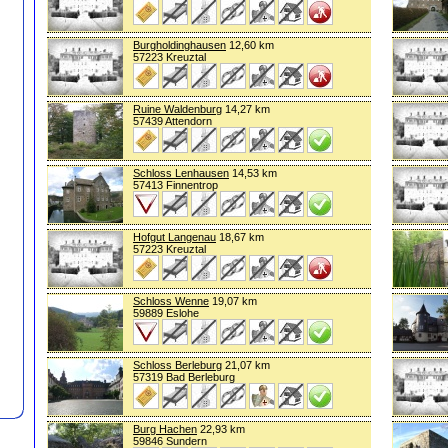
Burgholdinghausen
12,60 km
57223 Kreuztal
Ruine Waldenburg
14,27 km
57439 Attendorn
Schloss Lenhausen
14,53 km
57413 Finnentrop
Hofgut Langenau
18,67 km
57223 Kreuztal
Schloss Wenne
19,07 km
59889 Eslohe
Schloss Berleburg
21,07 km
57319 Bad Berleburg
Burg Hachen
22,93 km
59846 Sundern