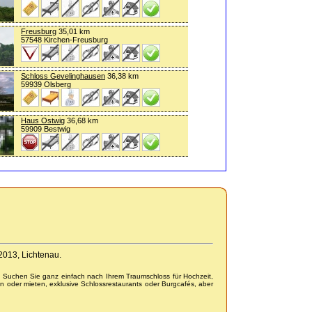
Freusburg
35,01 km
57548 Kirchen-Freusburg
Schloss Gevelinghausen
36,38 km
59939 Olsberg
Haus Ostwig
36,68 km
59909 Bestwig
-2013, Lichtenau.
. Suchen Sie ganz einfach nach Ihrem Traumschloss für Hochzeit,
n oder mieten, exklusive Schlossrestaurants oder Burgcafés, aber