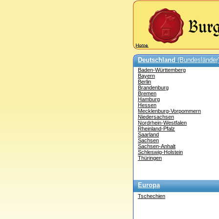
Deutschland
(Bundesländer
Baden-Württemberg
Bayern
Berlin
Brandenburg
Bremen
Hamburg
Hessen
Mecklenburg-Vorpommern
Niedersachsen
Nordrhein-Westfalen
Rheinland-Pfalz
Saarland
Sachsen
Sachsen-Anhalt
Schleswig-Holstein
Thüringen
Europa
Tschechien