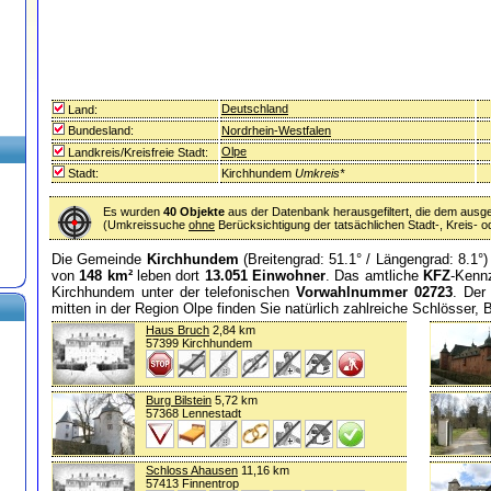
Deutschland
Land:
Bundesland:
Nordrhein-Westfalen
Olpe
Landkreis/Kreisfreie Stadt:
Stadt:
Kirchhundem
Umkreis*
Es wurden
40 Objekte
aus der Datenbank herausgefiltert, die dem ausg
(Umkreissuche
ohne
Berücksichtigung der tatsächlichen Stadt-, Kreis-
Die Gemeinde
Kirchhundem
(Breitengrad: 51.1° / Längengrad: 8.1°)
von
148 km²
leben dort
13.051 Einwohner
. Das amtliche
KFZ
-Kenn
Kirchhundem unter der telefonischen
Vorwahlnummer 02723
. Der
mitten in der Region Olpe finden Sie natürlich zahlreiche Schlösser,
Haus Bruch
2,84 km
57399 Kirchhundem
Burg Bilstein
5,72 km
57368 Lennestadt
Schloss Ahausen
11,16 km
57413 Finnentrop