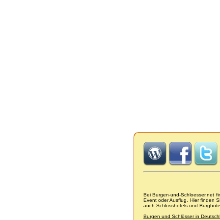
Bei Burgen-und-Schloesser.net f
Event oder Ausflug. Hier finden 
auch Schlosshotels und Burghot
Burgen und Schlösser in Deutsch