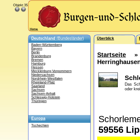
Objekt 35
Deutschland
(Bundesländer)
Überblick
Baden-Württemberg
Bayern
Berlin
Startseite
Brandenburg
Bremen
Herringhause
Hamburg
Hessen
Mecklenburg-Vorpommern
Niedersachsen
Schl
Nordrhein-Westfalen
Rheinland-Pfalz
Das Sch
Saarland
oder kre
Sachsen
Sachsen-Anhalt
Schleswig-Holstein
Thüringen
Schorleme
Europa
Tschechien
59556 Lip