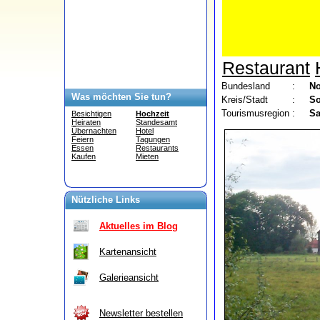
Restaurant
Bundesland
:
No
Was möchten Sie tun?
Kreis/Stadt
:
So
Tourismusregion
:
Sa
Besichtigen
Hochzeit
Heiraten
Standesamt
Übernachten
Hotel
Feiern
Tagungen
Essen
Restaurants
Kaufen
Mieten
Nützliche Links
Aktuelles im Blog
Kartenansicht
Galerieansicht
Newsletter bestellen