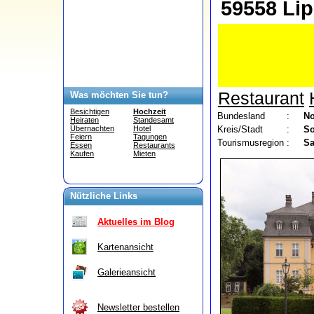
59558 Lip
Restaurant
Was möchten Sie tun?
Besichtigen
Hochzeit
Bundesland
:
No
Heiraten
Standesamt
Kreis/Stadt
:
So
Übernachten
Hotel
Feiern
Tagungen
Tourismusregion
:
Sa
Essen
Restaurants
Kaufen
Mieten
Nützliche Links
Aktuelles im Blog
Kartenansicht
Galerieansicht
Newsletter bestellen