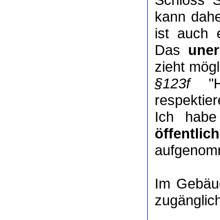
kann dah
ist auch 
Das
uner
zieht mög
§123f
"Ha
respektie
Ich habe
öffentlic
aufgenomm
Im Gebäude
zugänglic