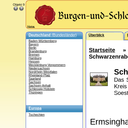
Objekt 9
Deutschland
(Bundesländer)
Überblick
Baden-Württemberg
Bayern
Berlin
Startseite
Brandenburg
Bremen
Schwarzenrab
Hamburg
Hessen
Mecklenburg-Vorpommern
Niedersachsen
Sch
Nordrhein-Westfalen
Rheinland-Pfalz
Das S
Saarland
Sachsen
Krei
Sachsen-Anhalt
Schleswig-Holstein
Soes
Thüringen
Europa
Tschechien
Ermsingh