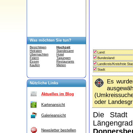
Was möchten Sie tun?
Besichtigen
Hochzeit
Heiraten
Standesamt
Land:
Übernachten
Hotel
Bundesland:
Feiern
Tagungen
Essen
Restaurants
Landkreis/Kreisfreie Stad
Kaufen
Mieten
Stadt:
Es wurd
Nützliche Links
ausgewähl
(Umkreissuc
Aktuelles im Blog
oder Landesgr
Kartenansicht
Die Stad
Galerieansicht
Längengra
Donnersbe
Newsletter bestellen