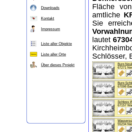
Fläche v
Downloads
amtliche
K
Kontakt
Sie erreich
Impressum
Vorwahlnu
lautet
6730
Liste aller Objekte
Kirchheim
Schlösser, 
Liste aller Orte
Burg Neul
Über dieses Projekt
67271 Neu
Burg Sch
67098 Ba
Schloss 
67157 Wa
Wassersch
55234 Ni