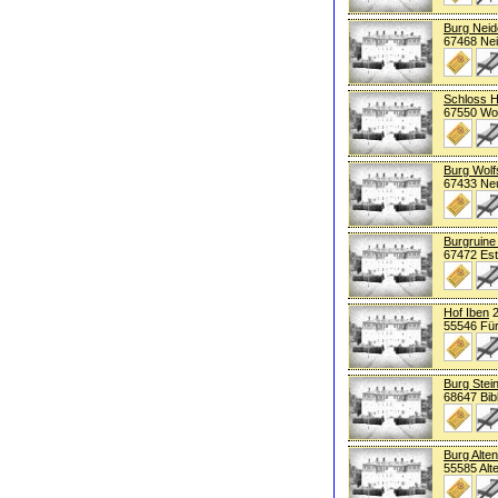
Burg Neid
67468 Nei
Schloss 
67550 W
Burg Wolf
67433 Neu
Burgruine 
67472 Est
Hof Iben
2
55546 Für
Burg Stei
68647 Bibl
Burg Alte
55585 Al