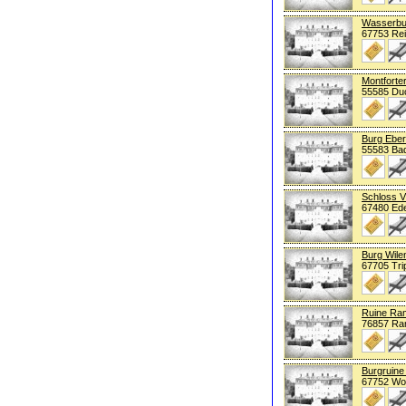
Wasserbur
67753 Rei
Montforte
55585 Du
Burg Ebe
55583 Bad
Schloss V
67480 Ed
Burg Wile
67705 Tri
Ruine Ra
76857 Ra
Burgruine
67752 Wol