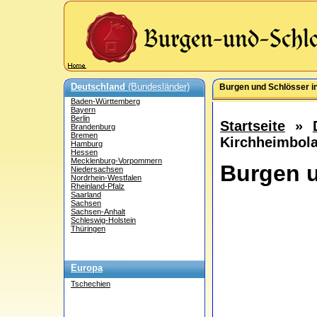
Deutschland
(Bundesländer)
Burgen und Schlösser in
Baden-Württemberg
Bayern
Berlin
Startseite
»
Brandenburg
Bremen
Kirchheimbola
Hamburg
Hessen
Mecklenburg-Vorpommern
Burgen u
Niedersachsen
Nordrhein-Westfalen
Rheinland-Pfalz
Saarland
Sachsen
Sachsen-Anhalt
Schleswig-Holstein
Thüringen
Europa
Tschechien