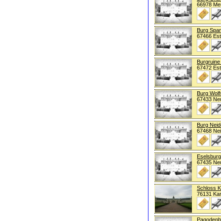
66978 Me
Burg Spa
67466 Est
Burgruine
67472 Est
Burg Wolf
67433 Neu
Burg Neid
67468 Nei
Eselsburg
67435 Neu
Schloss K
76131 Kar
Pagodenbu