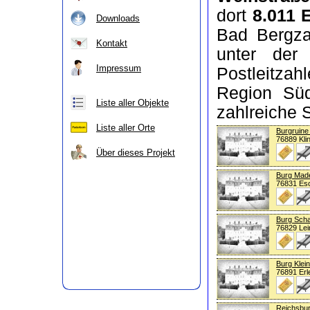
dort
8.011 
Downloads
Bad Bergza
Kontakt
unter der
Impressum
Postleitzah
Region Süd
Liste aller Objekte
zahlreiche 
Liste aller Orte
Burgruine
76889 Kli
Über dieses Projekt
Burg Mad
76831 Es
Burg Scha
76829 Lei
Burg Klei
76891 Erl
Reichsbur