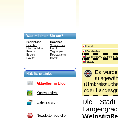
Was möchten Sie tun?
Besichtigen
Hochzeit
Heiraten
Standesamt
Land:
Übernachten
Hotel
Bundesland:
Feiern
Tagungen
Essen
Restaurants
Landkreis/Kreisfreie Stad
Kaufen
Mieten
Stadt:
Es wurd
Nützliche Links
ausgewähl
(Umkreissuc
Aktuelles im Blog
oder Landesgr
Kartenansicht
Die Sta
Galerieansicht
Längengra
Weinstraße
Newsletter bestellen