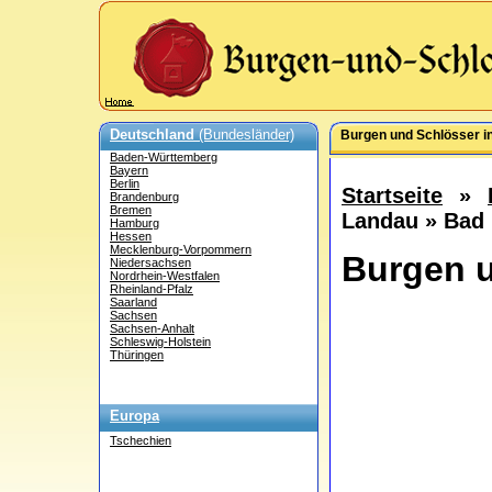
Deutschland
(Bundesländer)
Burgen und Schlösser i
Baden-Württemberg
Bayern
Berlin
Startseite
»
Brandenburg
Bremen
Landau » Bad
Hamburg
Hessen
Mecklenburg-Vorpommern
Burgen u
Niedersachsen
Nordrhein-Westfalen
Rheinland-Pfalz
Saarland
Sachsen
Sachsen-Anhalt
Schleswig-Holstein
Thüringen
Europa
Tschechien