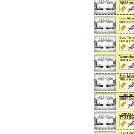
76855 Ann
Burg Altd
66994 Da
Burg Tans
66994 Da
Wegelnbu
76891 Not
Burg Meis
76857 Ra
Ruine Ne
66994 Da
Schloss 
67483 Ed
Burg Gräf