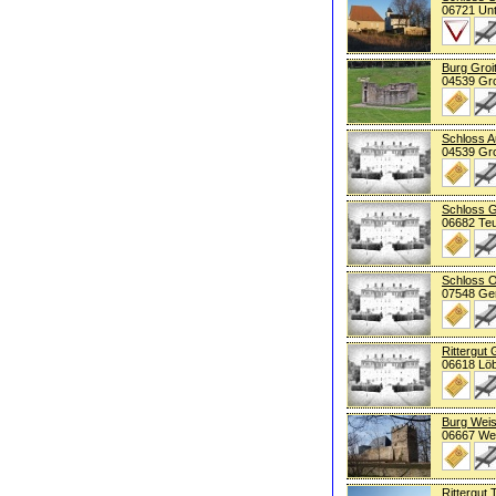
06721 Un
Burg Groi
04539 Gro
Schloss A
04539 Gro
Schloss G
06682 Te
Schloss O
07548 Ge
Rittergut
06618 Löb
Burg Weis
06667 Wei
Rittergut