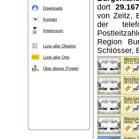
dort
29.16
Downloads
von Zeitz, 
Kontakt
der tele
Impressum
Postleitzah
Region Bur
Liste aller Objekte
Schlösser, 
Liste aller Orte
Albrecht'
06712 Zei
Über dieses Projekt
Burg Etzo
06729 Els
Ruine Ke
06712 Bre
Wassersc
06682 Te
Schloss Sc