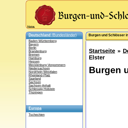
Deutschland
(Bundesländer)
Burgen und Schlösser in 
Baden-Württemberg
Bayern
Berlin
Startseite
»
D
Brandenburg
Bremen
Elster
Hamburg
Hessen
Mecklenburg-Vorpommern
Burgen u
Niedersachsen
Nordrhein-Westfalen
Rheinland-Pfalz
Saarland
Sachsen
Sachsen-Anhalt
Schleswig-Holstein
Thüringen
Europa
Tschechien