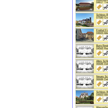
04617 Tr
Schloss 
07580 Gr
Freihof F
04600 Alt
Burg Regi
04565 Reg
Altes Schl
06686 Deh
Neues Sch
06686 Deh
Schloss W
04603 Win
Wasserbu