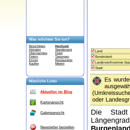
Was möchten Sie tun?
Besichtigen
Hochzeit
Heiraten
Standesamt
Land:
Übernachten
Hotel
Bundesland:
Feiern
Tagungen
Essen
Restaurants
Landkreis/Kreisfreie Stad
Kaufen
Mieten
Stadt:
Es wurd
Nützliche Links
ausgewähl
(Umkreissuc
Aktuelles im Blog
oder Landesgr
Kartenansicht
Die Sta
Galerieansicht
Längengra
Burgenland
Newsletter bestellen