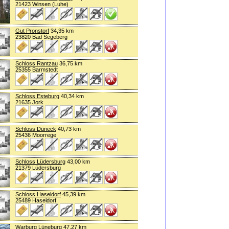
21423 Winsen (Luhe)
Gut Pronstorf
34,35 km
23820 Bad Segeberg
Schloss Rantzau
36,75 km
25355 Barmstedt
Schloss Esteburg
40,34 km
21635 Jork
Schloss Düneck
40,73 km
25436 Moorrege
Schloss Lüdersburg
43,00 km
21379 Lüdersburg
Schloss Haseldorf
45,39 km
25489 Haseldorf
Warburg Lüneburg
47,27 km