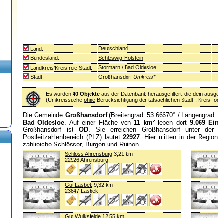
Deutschland
Land:
Bundesland:
Schleswig-Holstein
Stormarn / Bad Oldesloe
Landkreis/Kreisfreie Stadt:
Stadt:
Großhansdorf
Umkreis*
Es wurden
40 Objekte
aus der Datenbank herausgefiltert, die dem ausg
(Umkreissuche
ohne
Berücksichtigung der tatsächlichen Stadt-, Kreis-
Die Gemeinde
Großhansdorf
(Breitengrad: 53.66670° / Längengrad: 
Bad Oldesloe
. Auf einer Fläche von
11 km²
leben dort
9.069 Ei
Großhansdorf ist
OD
. Sie erreichen Großhansdorf unter der
Postleitzahlenbereich (PLZ) lautet
22927
. Hier mitten in der Regio
zahlreiche Schlösser, Burgen und Ruinen.
Schloss Ahrensburg
3,21 km
22926 Ahrensburg
Gut Lasbek
9,32 km
23847 Lasbek
Gut Wulksfelde
12,55 km