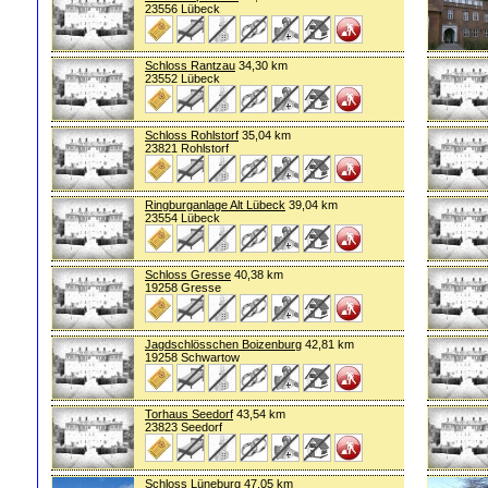
23556 Lübeck
Schloss Rantzau
34,30 km
23552 Lübeck
Schloss Rohlstorf
35,04 km
23821 Rohlstorf
Ringburganlage Alt Lübeck
39,04 km
23554 Lübeck
Schloss Gresse
40,38 km
19258 Gresse
Jagdschlösschen Boizenburg
42,81 km
19258 Schwartow
Torhaus Seedorf
43,54 km
23823 Seedorf
Schloss Lüneburg
47,05 km