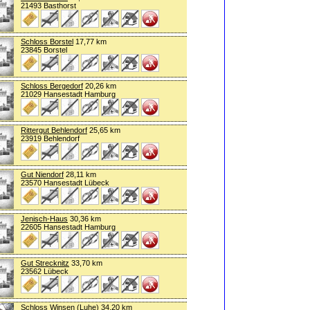
21493 Basthorst
Schloss Borstel
17,77 km
23845 Borstel
Schloss Bergedorf
20,26 km
21029 Hansestadt Hamburg
Rittergut Behlendorf
25,65 km
23919 Behlendorf
Gut Niendorf
28,11 km
23570 Hansestadt Lübeck
Jenisch-Haus
30,36 km
22605 Hansestadt Hamburg
Gut Strecknitz
33,70 km
23562 Lübeck
Schloss Winsen (Luhe)
34,20 km