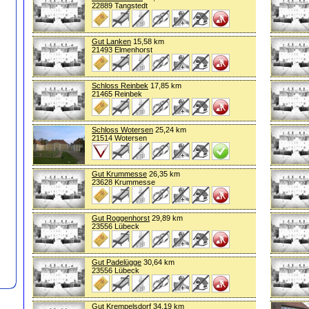
22889 Tangstedt
Gut Lanken
15,58 km
21493 Elmenhorst
Schloss Reinbek
17,85 km
21465 Reinbek
Schloss Wotersen
25,24 km
21514 Wotersen
Gut Krummesse
26,35 km
23628 Krummesse
Gut Roggenhorst
29,89 km
23556 Lübeck
Gut Padelügge
30,64 km
23556 Lübeck
Gut Krempelsdorf
34,19 km