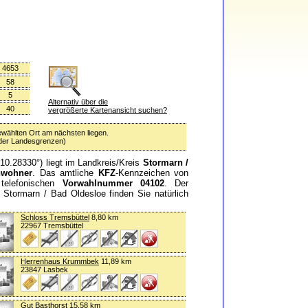
4653
58
5
Alternativ über die
40
vergrößerte Kartenansicht suchen?
ewählten Ort am nächsten liegen.
 oder Landesgrenzen)
10.28330°) liegt im Landkreis/Kreis
Stormarn /
nwohner
. Das amtliche
KFZ
-Kennzeichen von
 telefonischen
Vorwahlnummer 04102
. Der
n Stormarn / Bad Oldesloe finden Sie natürlich
Schloss Tremsbüttel
8,80 km
22967 Tremsbüttel
Herrenhaus Krummbek
11,89 km
23847 Lasbek
Gut Basthorst
15,58 km