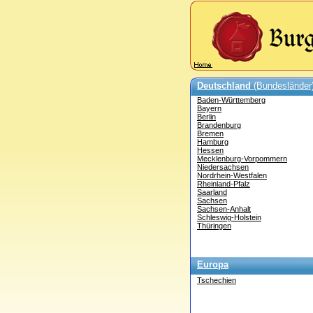
Deutschland
(Bundesländer
Baden-Württemberg
Bayern
Berlin
Brandenburg
Bremen
Hamburg
Hessen
Mecklenburg-Vorpommern
Niedersachsen
Nordrhein-Westfalen
Rheinland-Pfalz
Saarland
Sachsen
Sachsen-Anhalt
Schleswig-Holstein
Thüringen
Europa
Tschechien