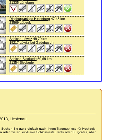
21335 Lüneburg
Ringburganlage Hirtenberg
47,43 km
23569 Lübeck
Schloss Löwitz
49,70 km
19217 Löwitz bei Gadebusch
Schloss Bleckede
50,69 km
21354 Bleckede
-2013, Lichtenau.
. Suchen Sie ganz einfach nach Ihrem Traumschloss für Hochzeit,
n oder mieten, exklusive Schlossrestaurants oder Burgcafés, aber