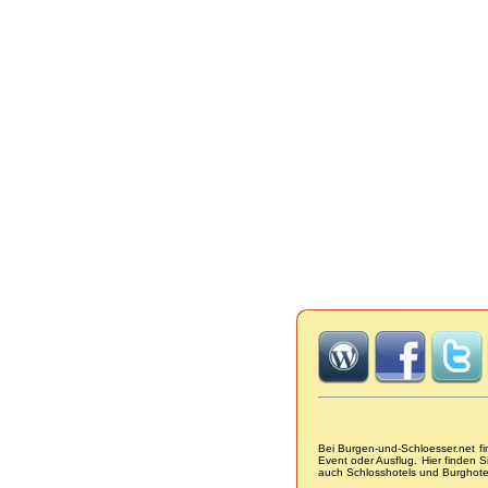
Bei Burgen-und-Schloesser.net f
Event oder Ausflug. Hier finden 
auch Schlosshotels und Burghot