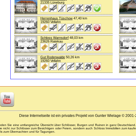
21335 Lüneburg
Herrenhaus Tüschow
47,40 km
19260 Vellahn
Schloss Warnsdorf
48,03 km
23626 Ratekau
Gut Rodenwalde
50,26 km
19260 Vellahn
Diese Internetseite ist ein privates Projekt von Gunter Wielage © 2001
inden Sie eine umfangreiche Übersicht über Schlösser, Burgen und Ruinen in ganz Deutschland
Sie nicht nur Schlösser zum Besichtigen oder Feiern, sondern auch Schloss Immobilien zum kaufe
els zum Übernachten und für Tagungen.