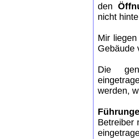
den
Öffn
nicht hinte
Mir liege
Gebäude v
Die ge
eingetrag
werden, we
Führung
Betreiber 
eingetrag