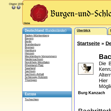
Objekt 1835
Deutschland
(Bundesländer)
Überblick
Baden-Württemberg
Bayern
Berlin
Startseite
»
De
Brandenburg
Bremen
Hamburg
Hessen
Bac
Mecklenburg-Vorpommern
Niedersachsen
Nordrhein-Westfalen
Die B
Rheinland-Pfalz
Kennz
Saarland
Sachsen
Alter
Sachsen-Anhalt
Schleswig-Holstein
Hier
Thüringen
Mögli
Burg Kanzach
Europa
Tschechien