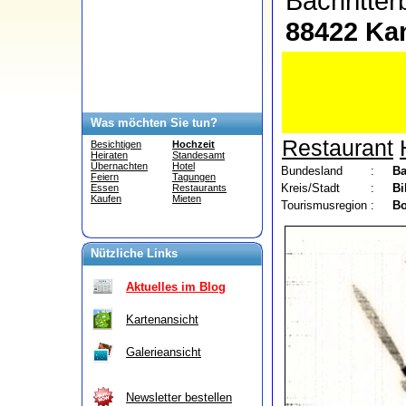
Bachritte
88422 Ka
Was möchten Sie tun?
Restaurant
Besichtigen
Hochzeit
Heiraten
Standesamt
Übernachten
Hotel
Bundesland
:
Ba
Feiern
Tagungen
Kreis/Stadt
:
Bi
Essen
Restaurants
Kaufen
Mieten
Tourismusregion
:
Bo
Nützliche Links
Aktuelles im Blog
Kartenansicht
Galerieansicht
Newsletter bestellen