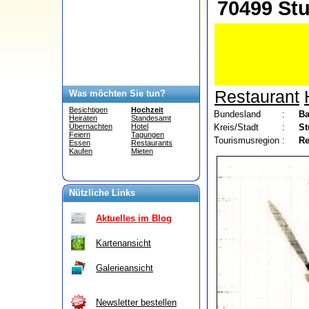
70499 Stu
Restaurant
Was möchten Sie tun?
Besichtigen
Hochzeit
Bundesland
:
Ba
Heiraten
Standesamt
Kreis/Stadt
:
St
Übernachten
Hotel
Feiern
Tagungen
Tourismusregion
:
Re
Essen
Restaurants
Kaufen
Mieten
Nützliche Links
Aktuelles im Blog
Kartenansicht
Galerieansicht
Newsletter bestellen