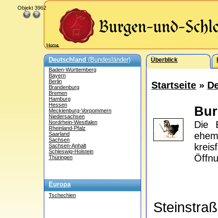
Objekt 3962
Deutschland
(Bundesländer)
Überblick
Baden-Württemberg
Bayern
Berlin
Startseite
»
De
Brandenburg
Bremen
Hamburg
Hessen
Bur
Mecklenburg-Vorpommern
Niedersachsen
Nordrhein-Westfalen
Die 
Rheinland-Pfalz
ehem
Saarland
Sachsen
kreis
Sachsen-Anhalt
Schleswig-Holstein
Öffnu
Thüringen
Europa
Tschechien
Steinstr