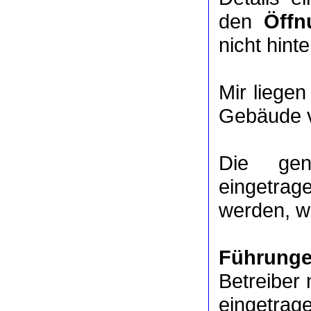
den
Öffn
nicht hinte
Mir liege
Gebäude v
Die ge
eingetrag
werden, we
Führung
Betreiber 
eingetrag