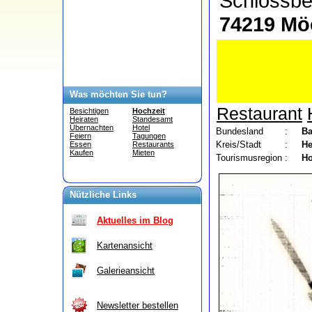
Schlossb
74219 Mö
Was möchten Sie tun?
Restaurant
Besichtigen
Hochzeit
Heiraten
Standesamt
Übernachten
Hotel
Bundesland
:
Ba
Feiern
Tagungen
Kreis/Stadt
:
He
Essen
Restaurants
Kaufen
Mieten
Tourismusregion
:
Ho
Nützliche Links
Aktuelles im Blog
Kartenansicht
Galerieansicht
Newsletter bestellen