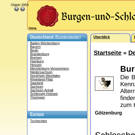
Objekt 2859
Deutschland
(Bundesländer)
Überblick
Baden-Württemberg
Bayern
Berlin
Startseite
»
De
Brandenburg
Bremen
Hamburg
Hessen
Bu
Mecklenburg-Vorpommern
Niedersachsen
Nordrhein-Westfalen
Die B
Rheinland-Pfalz
Kennz
Saarland
Sachsen
Alter
Sachsen-Anhalt
Schleswig-Holstein
find
Thüringen
zum H
Götzenburg
Europa
Tschechien