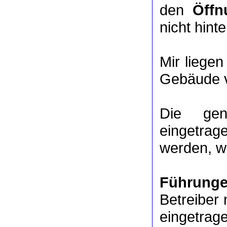
den
Öffn
nicht hinte
Mir liege
Gebäude v
Die ge
eingetrag
werden, we
Führung
Betreiber 
eingetrag