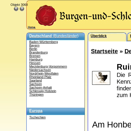
Objekt 3068
Deutschland
(Bundesländer)
Überblick
Baden-Württemberg
Bayern
Berlin
Startseite
»
De
Brandenburg
Bremen
Hamburg
Hessen
Ru
Mecklenburg-Vorpommern
Niedersachsen
Nordrhein-Westfalen
Die R
Rheinland-Pfalz
Kennz
Saarland
Sachsen
find
Sachsen-Anhalt
Schleswig-Holstein
zum H
Thüringen
Europa
Tschechien
Am Honb