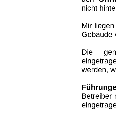
nicht hinte
Mir liege
Gebäude v
Die ge
eingetrag
werden, we
Führung
Betreiber 
eingetrag