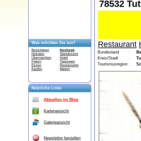
78532 Tut
Restaurant
Was möchten Sie tun?
Besichtigen
Hochzeit
Bundesland
:
Ba
Heiraten
Standesamt
Kreis/Stadt
:
Tu
Übernachten
Hotel
Feiern
Tagungen
Tourismusregion
:
Sc
Essen
Restaurants
Kaufen
Mieten
Nützliche Links
Aktuelles im Blog
Kartenansicht
Galerieansicht
Newsletter bestellen