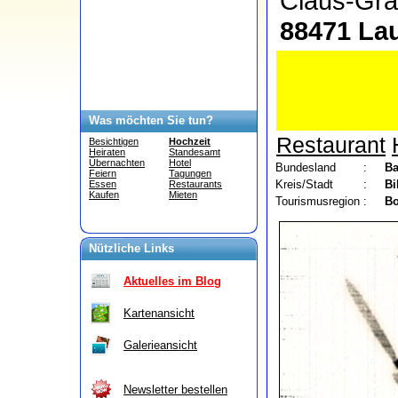
Claus-Gra
88471 La
Was möchten Sie tun?
Restaurant
Besichtigen
Hochzeit
Heiraten
Standesamt
Übernachten
Hotel
Bundesland
:
Ba
Feiern
Tagungen
Kreis/Stadt
:
Bi
Essen
Restaurants
Kaufen
Mieten
Tourismusregion
:
Bo
Nützliche Links
Aktuelles im Blog
Kartenansicht
Galerieansicht
Newsletter bestellen