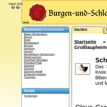
Objekt 3032
Deutschland
(Bundesländer)
Überblick
Baden-Württemberg
Bayern
Berlin
Startseite
Brandenburg
Bremen
Großlaupheim
Hamburg
Hessen
Mecklenburg-Vorpommern
Niedersachsen
Sch
Nordrhein-Westfalen
Rheinland-Pfalz
Das 
Saarland
Sachsen
Krei
Sachsen-Anhalt
Schleswig-Holstein
Biber
Thüringen
und M
Europa
Tschechien