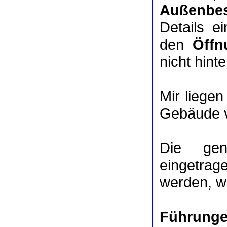
Außenbes
Details e
den
Öffn
nicht hinte
Mir liege
Gebäude v
Die ge
eingetrag
werden, we
Führung