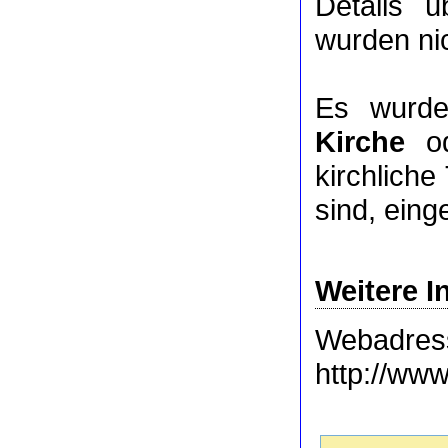
Details 
wurden nic
Es wurde
Kirche
o
kirchlich
sind, eing
Weitere I
Webadres
http://ww