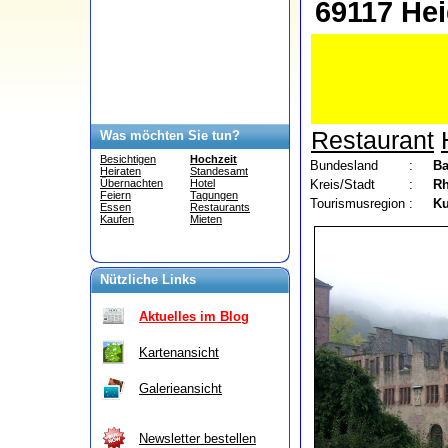
69117 Hei
Restaurant
Was möchten Sie tun?
Besichtigen
Hochzeit
Bundesland
:
Ba
Heiraten
Standesamt
Kreis/Stadt
:
Rh
Übernachten
Hotel
Feiern
Tagungen
Tourismusregion
:
Ku
Essen
Restaurants
Kaufen
Mieten
Nützliche Links
Aktuelles im Blog
Kartenansicht
Galerieansicht
Newsletter bestellen