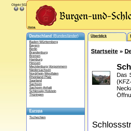
Objekt 502
Deutschland
(Bundesländer)
Überblick
Baden-Württemberg
Bayern
Berlin
Startseite
»
De
Brandenburg
Bremen
Hamburg
Hessen
Sch
Mecklenburg-Vorpommern
Niedersachsen
Nordrhein-Westfalen
Das S
Rheinland-Pfalz
(KFZ
Saarland
Sachsen
Neck
Sachsen-Anhalt
Schleswig-Holstein
Öffnu
Thüringen
Europa
Tschechien
Schlosss