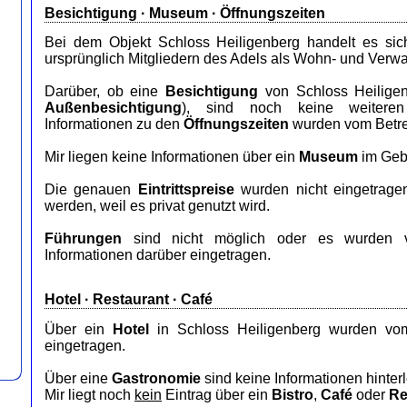
Besichtigung · Museum · Öffnungszeiten
Bei dem Objekt Schloss Heiligenberg handelt es si
ursprünglich Mitgliedern des Adels als Wohn- und Verwa
Darüber, ob eine
Besichtigung
von Schloss Heiligenb
Außenbesichtigung
), sind noch keine weiteren 
Informationen zu den
Öffnungszeiten
wurden vom Betrei
Mir liegen keine Informationen über ein
Museum
im Geb
Die genauen
Eintrittspreise
wurden nicht eingetrage
werden, weil es privat genutzt wird.
Führungen
sind nicht möglich oder es wurden v
Informationen darüber eingetragen.
Hotel
·
Restaurant
· Café
Über ein
Hotel
in Schloss Heiligenberg wurden vom
eingetragen.
Über eine
Gastronomie
sind keine Informationen hinterl
Mir liegt noch
kein
Eintrag über ein
Bistro
,
Café
oder
Re