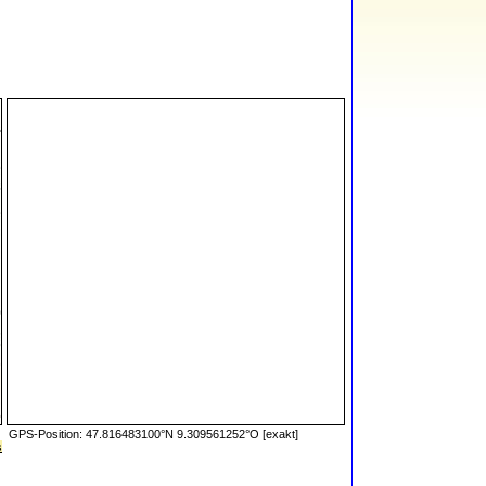
GPS-Position: 47.816483100°N 9.309561252°O [exakt]
s