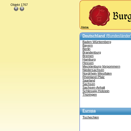
Objekt 1767
Deutschland
(Bundesländer
Baden-Württemberg
Bayern
Berlin
Brandenburg
Bremen
Hamburg
Hessen
Mecklenburg-Vorpommern
Niedersachsen
Nordrhein-Westfalen
Rheinland-Pfalz
Saarland
Sachsen
Sachsen-Anhalt
Schleswig-Holstein
Thüringen
Europa
Tschechien