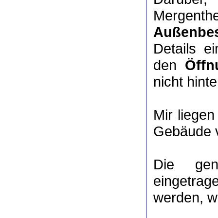
Mergenth
Außenbes
Details e
den
Öffn
nicht hinte
Mir liege
Gebäude v
Die ge
eingetrag
werden, we