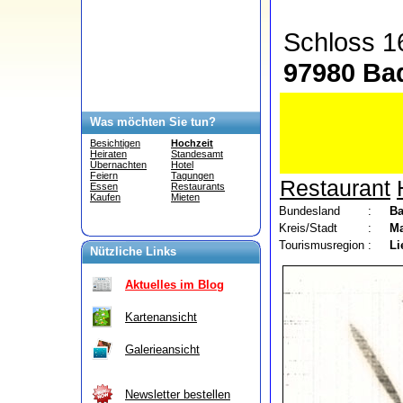
Schloss 
97980 Ba
Was möchten Sie tun?
Besichtigen
Hochzeit
Heiraten
Standesamt
Übernachten
Hotel
Feiern
Tagungen
Restaurant
Essen
Restaurants
Kaufen
Mieten
Bundesland
:
Ba
Kreis/Stadt
:
Ma
Tourismusregion
:
Li
Nützliche Links
Aktuelles im Blog
Kartenansicht
Galerieansicht
Newsletter bestellen