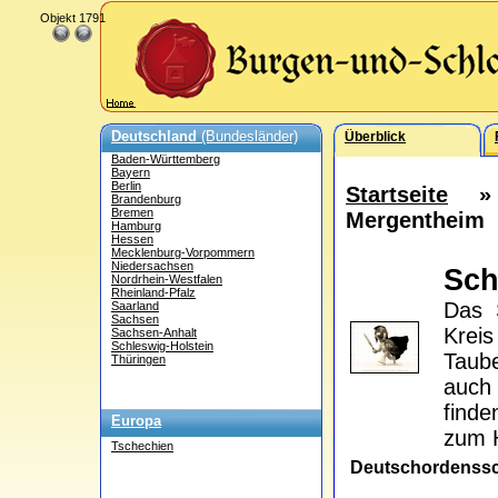
Objekt 1791
Deutschland
(Bundesländer)
Überblick
Baden-Württemberg
Bayern
Berlin
Startseite
Brandenburg
Bremen
Mergentheim
Hamburg
Hessen
Mecklenburg-Vorpommern
Niedersachsen
Sch
Nordrhein-Westfalen
Rheinland-Pfalz
Das 
Saarland
Sachsen
Kreis
Sachsen-Anhalt
Schleswig-Holstein
Taube
Thüringen
auch
find
Europa
zum H
Tschechien
Deutschordenss