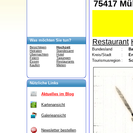
75417 Mü
Restaurant
Was möchten Sie tun?
Besichtigen
Hochzeit
Bundesland
:
Ba
Heiraten
Standesamt
Kreis/Stadt
:
En
Übernachten
Hotel
Feiern
Tagungen
Tourismusregion
:
Sc
Essen
Restaurants
Kaufen
Mieten
Nützliche Links
Aktuelles im Blog
Kartenansicht
Galerieansicht
Newsletter bestellen