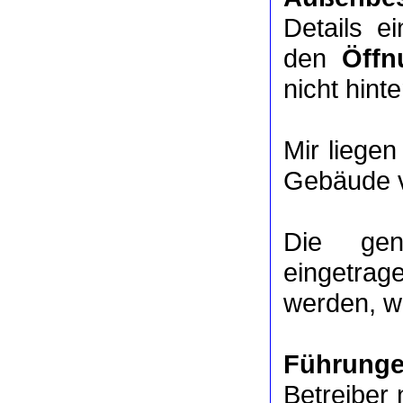
Details e
den
Öffn
nicht hinte
Mir liege
Gebäude v
Die ge
eingetrag
werden, we
Führung
Betreiber 