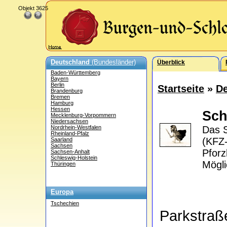
Objekt 3625
Deutschland
(Bundesländer)
Überblick
Baden-Württemberg
Bayern
Berlin
Startseite
»
De
Brandenburg
Bremen
Hamburg
Hessen
Sch
Mecklenburg-Vorpommern
Niedersachsen
Nordrhein-Westfalen
Das S
Rheinland-Pfalz
(KFZ-
Saarland
Sachsen
Pforz
Sachsen-Anhalt
Schleswig-Holstein
Mögli
Thüringen
Europa
Tschechien
Parkstra