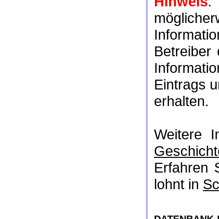
Hinweis
:
möglich
Informat
Betreiber
Informati
Eintrags u
erhalten.
Weitere 
Geschicht
Erfahren 
lohnt in
Sc
DATENBANK-NR