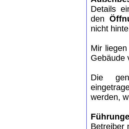
Details e
den
Öffn
nicht hinte
Mir liege
Gebäude v
Die ge
eingetrag
werden, we
Führung
Betreiber 