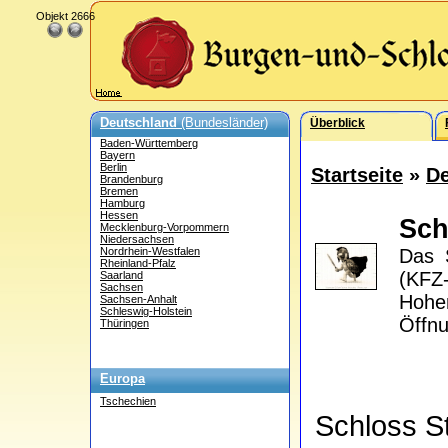
Objekt 2666
Deutschland
(Bundesländer)
Überblick
Baden-Württemberg
Bayern
Berlin
Startseite
»
De
Brandenburg
Bremen
Hamburg
Hessen
Sch
Mecklenburg-Vorpommern
Niedersachsen
Nordrhein-Westfalen
Das S
Rheinland-Pfalz
(KFZ
Saarland
Sachsen
Hohen
Sachsen-Anhalt
Schleswig-Holstein
Öffnu
Thüringen
Europa
Tschechien
Schloss S