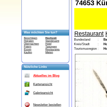
74653 Kü
Restaurant
Was möchten Sie tun?
Besichtigen
Hochzeit
Bundesland
:
Ba
Heiraten
Standesamt
Kreis/Stadt
:
Ho
Übernachten
Hotel
Feiern
Tagungen
Tourismusregion
:
Ho
Essen
Restaurants
Kaufen
Mieten
Nützliche Links
Aktuelles im Blog
Kartenansicht
Galerieansicht
Newsletter bestellen