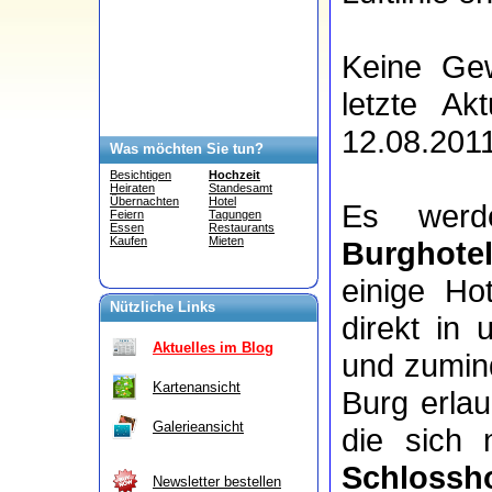
Keine Gew
letzte Ak
12.08.2011
Was möchten Sie tun?
Besichtigen
Hochzeit
Heiraten
Standesamt
Übernachten
Hotel
Es wer
Feiern
Tagungen
Essen
Restaurants
Kaufen
Mieten
Burghote
einige Ho
Nützliche Links
direkt in
Aktuelles im Blog
und zumind
Kartenansicht
Burg erla
Galerieansicht
die sich
Schlossho
Newsletter bestellen