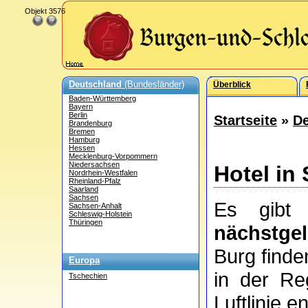
Objekt 3576
Deutschland
(Bundesländer)
Überblick
Baden-Württemberg
Bayern
Berlin
Startseite
»
De
Brandenburg
Bremen
Hamburg
Hessen
Mecklenburg-Vorpommern
Niedersachsen
Hotel in
Nordrhein-Westfalen
Rheinland-Pfalz
Saarland
Sachsen
Es gibt 
Sachsen-Anhalt
Schleswig-Holstein
Thüringen
nächstge
Burg finde
Europa
in der Re
Tschechien
Luftlinie en