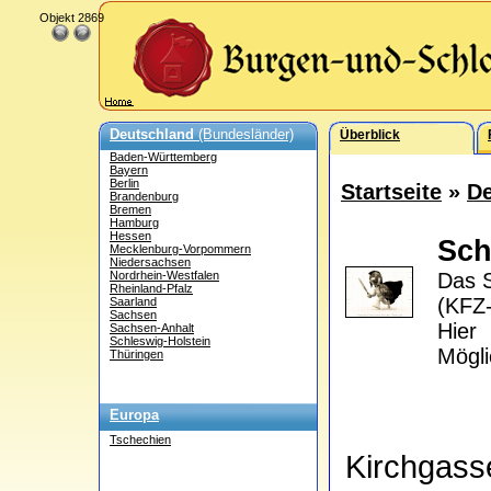
Objekt 2869
Deutschland
(Bundesländer)
Überblick
Baden-Württemberg
Bayern
Berlin
Startseite
»
De
Brandenburg
Bremen
Hamburg
Hessen
Sch
Mecklenburg-Vorpommern
Niedersachsen
Nordrhein-Westfalen
Das S
Rheinland-Pfalz
(KFZ-
Saarland
Sachsen
Hier
Sachsen-Anhalt
Schleswig-Holstein
Mögli
Thüringen
Europa
Tschechien
Kirchgas