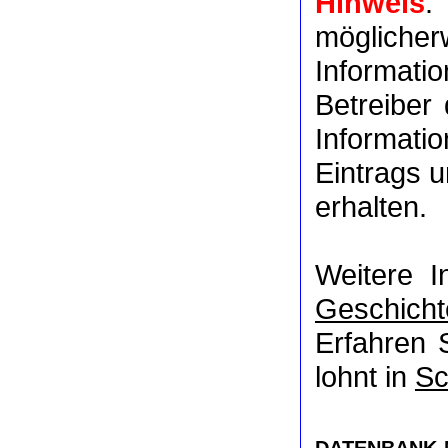
Hinweis
:
möglich
Informat
Betreiber
Informati
Eintrags u
erhalten.
Weitere I
Geschicht
Erfahren 
lohnt in
Sc
DATENBANK-NR