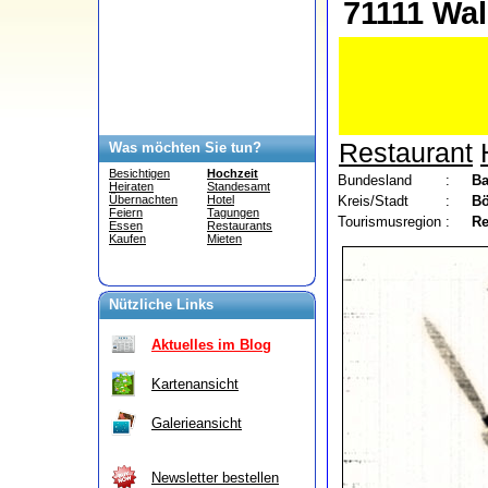
71111 Wa
Restaurant
Was möchten Sie tun?
Besichtigen
Hochzeit
Bundesland
:
Ba
Heiraten
Standesamt
Kreis/Stadt
:
Bö
Übernachten
Hotel
Feiern
Tagungen
Tourismusregion
:
Re
Essen
Restaurants
Kaufen
Mieten
Nützliche Links
Aktuelles im Blog
Kartenansicht
Galerieansicht
Newsletter bestellen