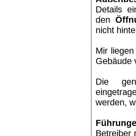
Details e
den
Öffn
nicht hinte
Mir liege
Gebäude v
Die ge
eingetrag
werden, we
Führung
Betreiber 