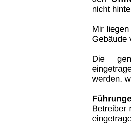
nicht hinte
Mir liege
Gebäude v
Die ge
eingetrag
werden, we
Führung
Betreiber 
eingetrag