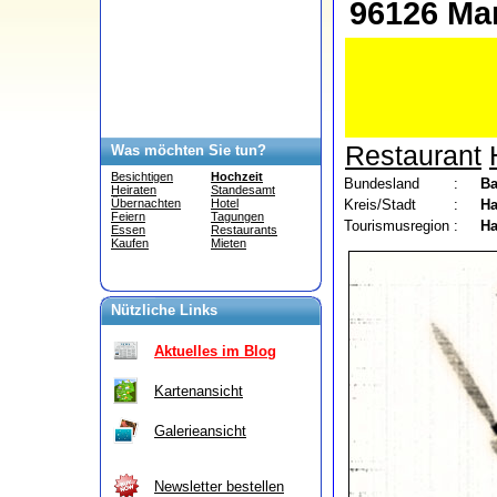
96126 Mar
Restaurant
Was möchten Sie tun?
Besichtigen
Hochzeit
Bundesland
:
Ba
Heiraten
Standesamt
Kreis/Stadt
:
Ha
Übernachten
Hotel
Feiern
Tagungen
Tourismusregion
:
Ha
Essen
Restaurants
Kaufen
Mieten
Nützliche Links
Aktuelles im Blog
Kartenansicht
Galerieansicht
Newsletter bestellen