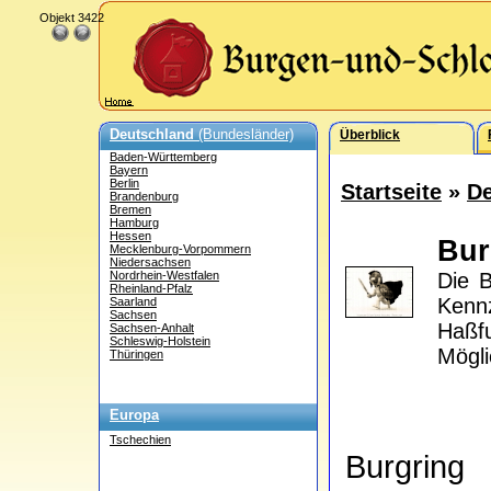
Objekt 3422
Deutschland
(Bundesländer)
Überblick
Baden-Württemberg
Bayern
Berlin
Startseite
»
De
Brandenburg
Bremen
Hamburg
Hessen
Bur
Mecklenburg-Vorpommern
Niedersachsen
Nordrhein-Westfalen
Die B
Rheinland-Pfalz
Kenn
Saarland
Sachsen
Haßfu
Sachsen-Anhalt
Schleswig-Holstein
Mögli
Thüringen
Europa
Tschechien
Burgring