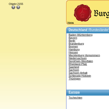
Objekt 2155
Deutschland
(Bundesländer
Baden-Württemberg
Bayern
Berlin
Brandenburg
Bremen
Hamburg
Hessen
Mecklenburg-Vorpommern
Niedersachsen
Nordrhein-Westfalen
Rheinland-Pfalz
Saarland
Sachsen
Sachsen-Anhalt
Schleswig-Holstein
Thüringen
Europa
Tschechien