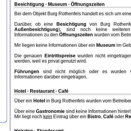
Besichtigung · Museum · Öffnungszeiten
Bei dem Objekt Burg Rothenfels handelt es sich um ein
Darüber, ob eine
Besichtigung
von Burg Rothenfel
Außenbesichtigung
), sind noch keine weiteren 
Informationen zu den
Öffnungszeiten
wurden vom Betrei
Mir liegen keine Informationen über ein
Museum
im Geb
Die genauen
Eintrittspreise
wurden nicht eingetrage
werden, weil es privat genutzt wird.
Führungen
sind nicht möglich oder es wurden v
Informationen darüber eingetragen.
Hotel
·
Restaurant
· Café
Über ein
Hotel
in Burg Rothenfels wurden vom Betreiber
Über eine
Gastronomie
sind keine Informationen hinterl
Mir liegt noch
kein
Eintrag über ein
Bistro
,
Café
oder
Re
Heiraten ·
Standesamt