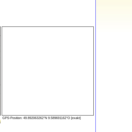
GPS-Position: 49.892063262°N 9.589691162°O [exakt]
s