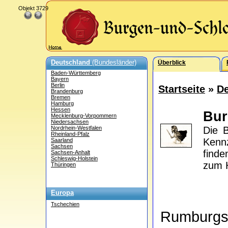
Objekt 3729
Deutschland
(Bundesländer)
Überblick
Baden-Württemberg
Bayern
Berlin
Startseite
»
De
Brandenburg
Bremen
Hamburg
Hessen
Bu
Mecklenburg-Vorpommern
Niedersachsen
Nordrhein-Westfalen
Die 
Rheinland-Pfalz
Kennz
Saarland
Sachsen
find
Sachsen-Anhalt
Schleswig-Holstein
zum H
Thüringen
Europa
Tschechien
Rumburgs