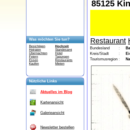
85125 Ki
Restaurant
Was möchten Sie tun?
Besichtigen
Hochzeit
Bundesland
:
Ba
Heiraten
Standesamt
Kreis/Stadt
:
Ei
Übernachten
Hotel
Feiern
Tagungen
Tourismusregion
:
Na
Essen
Restaurants
Kaufen
Mieten
Nützliche Links
Aktuelles im Blog
Kartenansicht
Galerieansicht
Newsletter bestellen