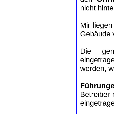
nicht hinte
Mir liege
Gebäude v
Die ge
eingetrag
werden, we
Führung
Betreiber 
eingetrag