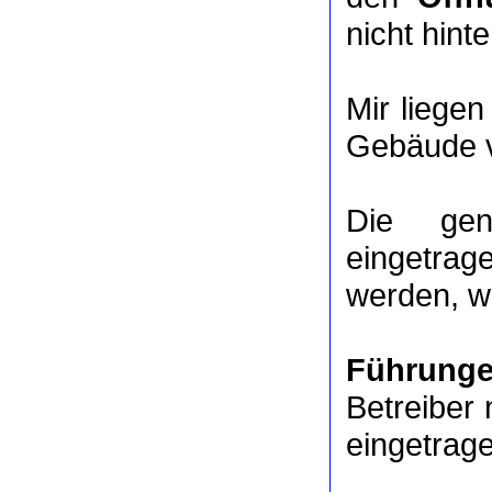
nicht hinte
Mir liege
Gebäude v
Die ge
eingetrag
werden, we
Führung
Betreiber 
eingetrag