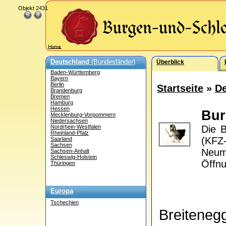
Objekt 2431
Deutschland
(Bundesländer)
Überblick
Baden-Württemberg
Bayern
Berlin
Startseite
»
De
Brandenburg
Bremen
Hamburg
Hessen
Bur
Mecklenburg-Vorpommern
Niedersachsen
Nordrhein-Westfalen
Die B
Rheinland-Pfalz
(KFZ
Saarland
Sachsen
Neum
Sachsen-Anhalt
Schleswig-Holstein
Öffnu
Thüringen
Europa
Tschechien
Breitene