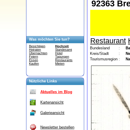
92363 Br
Restaurant
Was möchten Sie tun?
Besichtigen
Hochzeit
Bundesland
:
Ba
Heiraten
Standesamt
Kreis/Stadt
:
Ne
Übernachten
Hotel
Feiern
Tagungen
Tourismusregion
:
Na
Essen
Restaurants
Kaufen
Mieten
Nützliche Links
Aktuelles im Blog
Kartenansicht
Galerieansicht
Newsletter bestellen