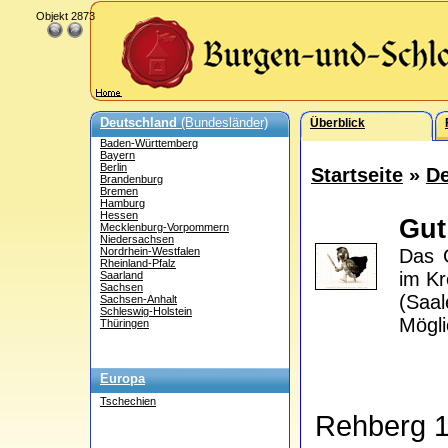
Objekt 2873
Deutschland
(Bundesländer)
Überblick
Baden-Württemberg
Bayern
Berlin
Startseite
»
De
Brandenburg
Bremen
Hamburg
Hessen
Gut
Mecklenburg-Vorpommern
Niedersachsen
Nordrhein-Westfalen
Das 
Rheinland-Pfalz
im Kr
Saarland
Sachsen
(Saal
Sachsen-Anhalt
Schleswig-Holstein
Mögli
Thüringen
Europa
Tschechien
Rehberg 