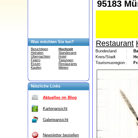
95183 Mü
Restaurant
Was möchten Sie tun?
Besichtigen
Hochzeit
Bundesland
:
Ba
Heiraten
Standesamt
Kreis/Stadt
:
Ho
Übernachten
Hotel
Feiern
Tagungen
Tourismusregion
:
Fr
Essen
Restaurants
Kaufen
Mieten
Nützliche Links
Aktuelles im Blog
Kartenansicht
Galerieansicht
Newsletter bestellen