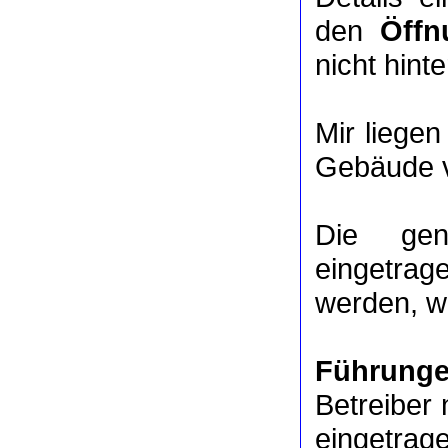
den
Öffn
nicht hinte
Mir liege
Gebäude v
Die ge
eingetrag
werden, we
Führung
Betreiber 
eingetrag