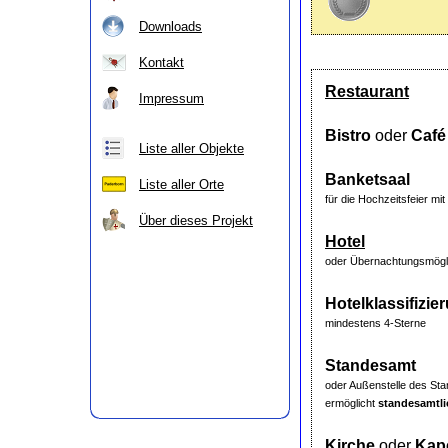
Downloads
Kontakt
Restaurant
Impressum
Bistro
oder
Café
Liste aller Objekte
Banketsaal
Liste aller Orte
für die Hochzeitsfeier m
Über dieses Projekt
Hotel
oder Übernachtungsmögli
Hotelklassifizie
mindestens 4-Sterne
Standesamt
oder Außenstelle des St
ermöglicht
standesamtl
Kirche
oder
Kape