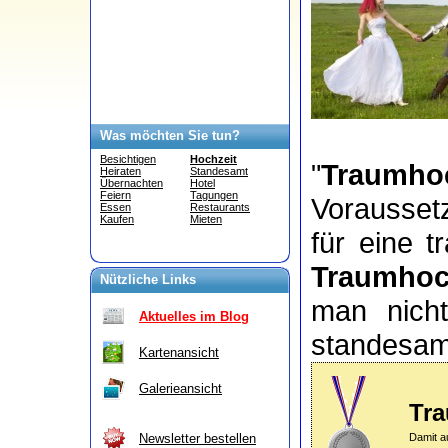
Was möchten Sie tun?
Besichtigen
Hochzeit
"
Traumhoc
Heiraten
Standesamt
Übernachten
Hotel
Feiern
Tagungen
Vorausset
Essen
Restaurants
Kaufen
Mieten
für eine t
Traumhoc
Nützliche Links
man nich
Aktuelles im Blog
standesamt
Kartenansicht
Galerieansicht
Tra
Damit a
Newsletter bestellen