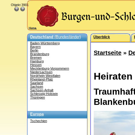
Objekt 3901
Deutschland
(Bundesländer)
Überblick
Baden-Württemberg
Bayern
Berlin
Startseite
»
De
Brandenburg
Bremen
Hamburg
Hessen
Mecklenburg-Vorpommern
Niedersachsen
Heiraten
Nordrhein-Westfalen
Rheinland-Pfalz
Saarland
Sachsen
Traumhaf
Sachsen-Anhalt
Schleswig-Holstein
Thüringen
Blankenbu
Europa
Tschechien