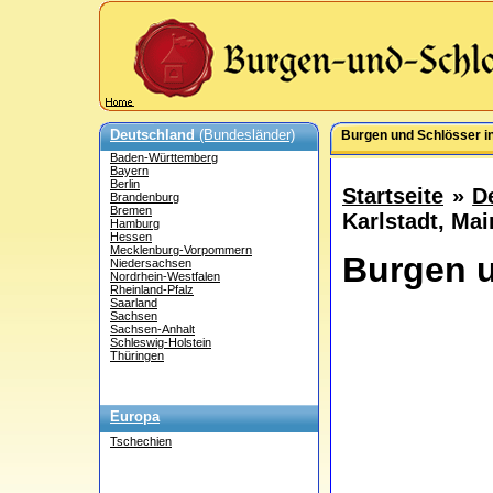
Deutschland
(Bundesländer)
Burgen und Schlösser in
Baden-Württemberg
Bayern
Berlin
Startseite
»
D
Brandenburg
Bremen
Karlstadt, Mai
Hamburg
Hessen
Mecklenburg-Vorpommern
Burgen u
Niedersachsen
Nordrhein-Westfalen
Rheinland-Pfalz
Saarland
Sachsen
Sachsen-Anhalt
Schleswig-Holstein
Thüringen
Europa
Tschechien