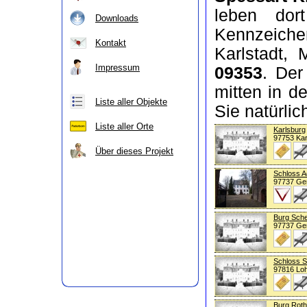
leben do
Downloads
Kennzeiche
Kontakt
Karlstadt,
Impressum
09353
. Der
mitten in d
Liste aller Objekte
Sie natürli
Liste aller Orte
Karlsburg
97753 Kar
Über dieses Projekt
Schloss A
97737 Ge
Burg Sch
97737 G
Schloss S
97816 Lo
Burg Roth