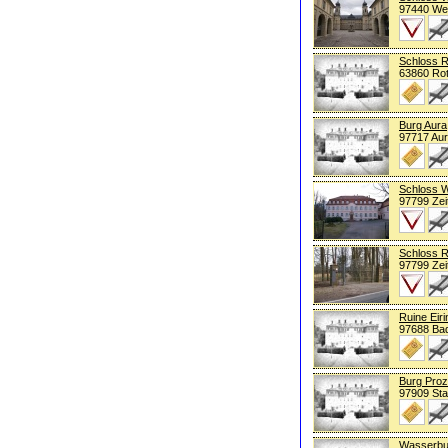
97440 We
Schloss 
63860 Ro
Burg Aura
97717 Aur
Schloss 
97799 Zeit
Schloss 
97799 Zeit
Ruine Eir
97688 Bad
Burg Proz
97909 Sta
Wasserbu