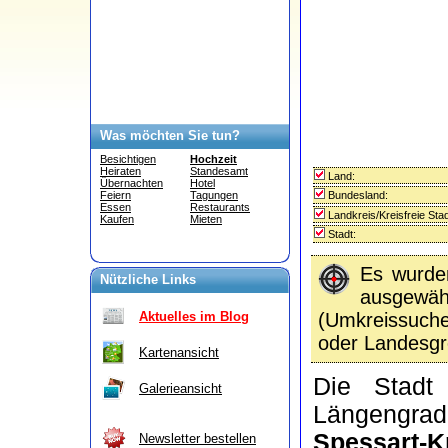
Was möchten Sie tun?
Besichtigen
Hochzeit
Heiraten
Standesamt
Land:
Übernachten
Hotel
Bundesland:
Feiern
Tagungen
Essen
Restaurants
Landkreis/Kreisfreie Stad
Kaufen
Mieten
Stadt:
Es wurd
Nützliche Links
ausgewähl
(Umkreissuc
Aktuelles im Blog
oder Landesgr
Kartenansicht
Die Stad
Galerieansicht
Längengrad
Spessart-Kr
Newsletter bestellen