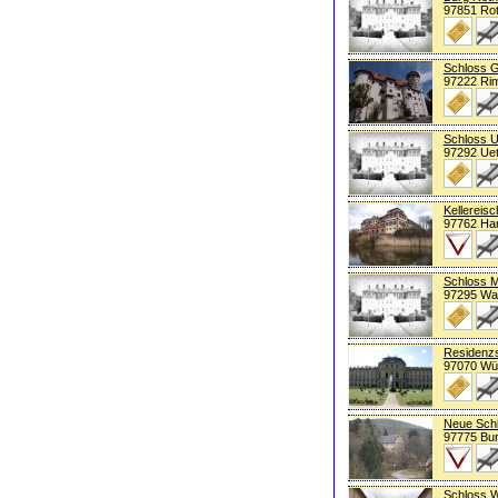
97851 Rot
Schloss 
97222 Ri
Schloss U
97292 Uet
Kellereis
97762 Ha
Schloss M
97295 Wa
Residenz
97070 Wü
Neue Sch
97775 Bur
Schloss 