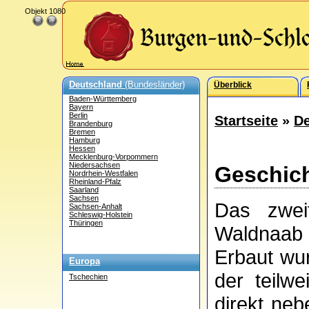
Objekt 1080
Deutschland
(Bundesländer)
Überblick
Baden-Württemberg
Bayern
Berlin
Startseite
»
De
Brandenburg
Bremen
Hamburg
Hessen
Mecklenburg-Vorpommern
Niedersachsen
Geschich
Nordrhein-Westfalen
Rheinland-Pfalz
Saarland
Sachsen
Das zwei
Sachsen-Anhalt
Schleswig-Holstein
Thüringen
Waldnaab 
Erbaut wu
Europa
der teilw
Tschechien
direkt ne