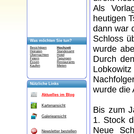
Als Vorla
heutigen T
dann war d
Schloss üb
Was möchten Sie tun?
wurde aber
Besichtigen
Hochzeit
Heiraten
Standesamt
Übernachten
Hotel
Durch den
Feiern
Tagungen
Essen
Restaurants
Kaufen
Mieten
Lobkowitz 
Nachfolge
Nützliche Links
wurde die 
Aktuelles im Blog
Kartenansicht
Bis zum J
Galerieansicht
1. Stock 
Neue Sch
Newsletter bestellen