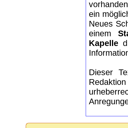
vorhanden
ein mögli
Neues Schl
einem
St
Kapelle
di
Informatio
Dieser Te
Redaktion
urheberre
Anregunge