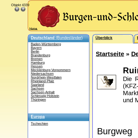
Objekt 4339
Deutschland
(Bundesländer)
Überblick
Baden-Württemberg
Bayern
Berlin
Startseite
»
De
Brandenburg
Bremen
Hamburg
Hessen
Rui
Mecklenburg-Vorpommern
Niedersachsen
Nordrhein-Westfalen
Die R
Rheinland-Pfalz
(KFZ-
Saarland
Sachsen
Markt
Sachsen-Anhalt
Schleswig-Holstein
und M
Thüringen
Europa
Tschechien
Burgweg