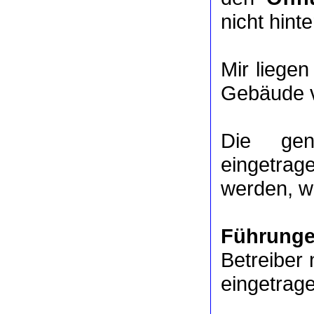
nicht hinte
Mir liege
Gebäude v
Die ge
eingetrag
werden, we
Führung
Betreiber 
eingetrag