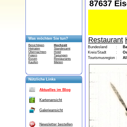
87637 Ei
Restaurant
Was möchten Sie tun?
Besichtigen
Hochzeit
Bundesland
:
Ba
Heiraten
Standesamt
Kreis/Stadt
:
Os
Übernachten
Hotel
Feiern
Tagungen
Tourismusregion
:
Al
Essen
Restaurants
Kaufen
Mieten
Nützliche Links
Aktuelles im Blog
Kartenansicht
Galerieansicht
Newsletter bestellen