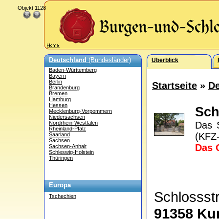
Objekt 1128
Deutschland
(Bundesländer)
Überblick
Baden-Württemberg
Bayern
Berlin
Startseite
»
De
Brandenburg
Bremen
Hamburg
Hessen
Sch
Mecklenburg-Vorpommern
Niedersachsen
Nordrhein-Westfalen
Das S
Rheinland-Pfalz
(KFZ-
Saarland
Sachsen
Das 
Sachsen-Anhalt
Schleswig-Holstein
Thüringen
Europa
Schlosss
Tschechien
91358 Ku