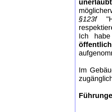
unerlaubt
mögliche
§123f
"Ha
respektie
Ich habe
öffentlic
aufgenomm
Im Gebäude
zugänglic
Führunge