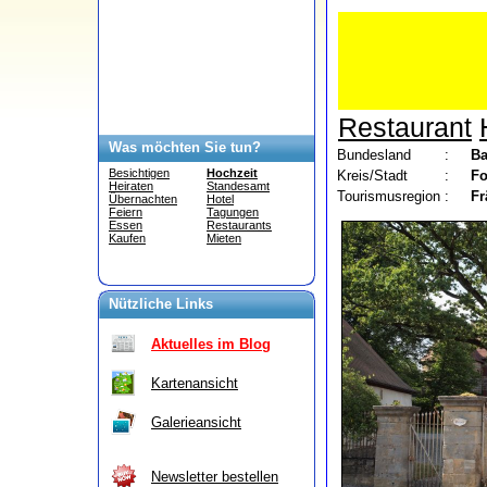
Restaurant
Was möchten Sie tun?
Bundesland
:
Ba
Besichtigen
Hochzeit
Kreis/Stadt
:
Fo
Heiraten
Standesamt
Tourismusregion
:
Fr
Übernachten
Hotel
Feiern
Tagungen
Essen
Restaurants
Kaufen
Mieten
Nützliche Links
Aktuelles im Blog
Kartenansicht
Galerieansicht
Newsletter bestellen