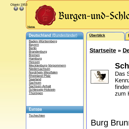
Objekt 1953
Deutschland
(Bundesländer)
Überblick
Baden-Württemberg
Bayern
Berlin
Startseite
»
De
Brandenburg
Bremen
Hamburg
Hessen
Sch
Mecklenburg-Vorpommern
Niedersachsen
Nordrhein-Westfalen
Das S
Rheinland-Pfalz
Kennz
Saarland
Sachsen
find
Sachsen-Anhalt
Schleswig-Holstein
zum H
Thüringen
Europa
Tschechien
Burg Bru