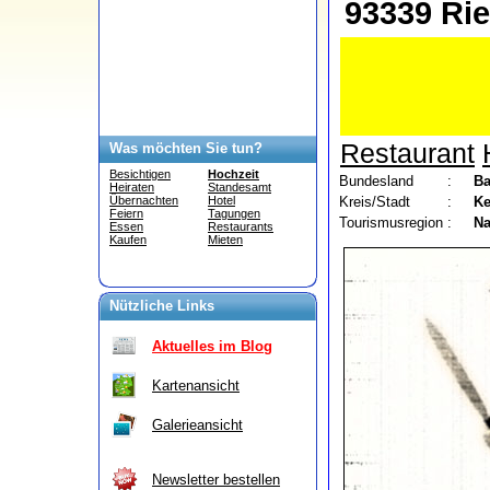
93339 Ri
Restaurant
Was möchten Sie tun?
Besichtigen
Hochzeit
Bundesland
:
Ba
Heiraten
Standesamt
Kreis/Stadt
:
Ke
Übernachten
Hotel
Feiern
Tagungen
Tourismusregion
:
Na
Essen
Restaurants
Kaufen
Mieten
Nützliche Links
Aktuelles im Blog
Kartenansicht
Galerieansicht
Newsletter bestellen