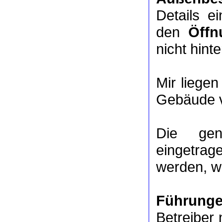
Details e
den
Öffn
nicht hinte
Mir liege
Gebäude v
Die ge
eingetrag
werden, we
Führung
Betreiber 