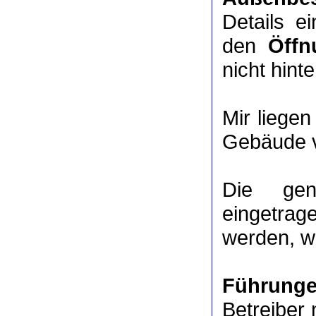
Details e
den
Öffn
nicht hinte
Mir liege
Gebäude v
Die ge
eingetrag
werden, we
Führung
Betreiber 