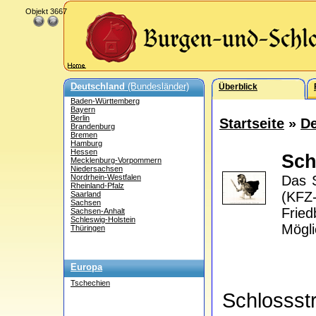
Objekt 3667
Deutschland
(Bundesländer)
Überblick
Baden-Württemberg
Bayern
Berlin
Startseite
»
De
Brandenburg
Bremen
Hamburg
Hessen
Sch
Mecklenburg-Vorpommern
Niedersachsen
Nordrhein-Westfalen
Das S
Rheinland-Pfalz
(KFZ-
Saarland
Sachsen
Fried
Sachsen-Anhalt
Schleswig-Holstein
Mögli
Thüringen
Europa
Tschechien
Schlosss