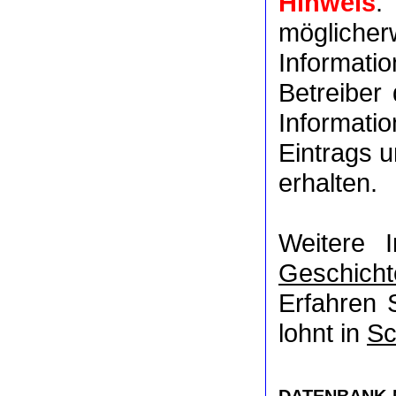
Hinweis
:
möglich
Informat
Betreiber
Informati
Eintrags u
erhalten.
Weitere 
Geschicht
Erfahren 
lohnt in
Sc
DATENBANK-NR