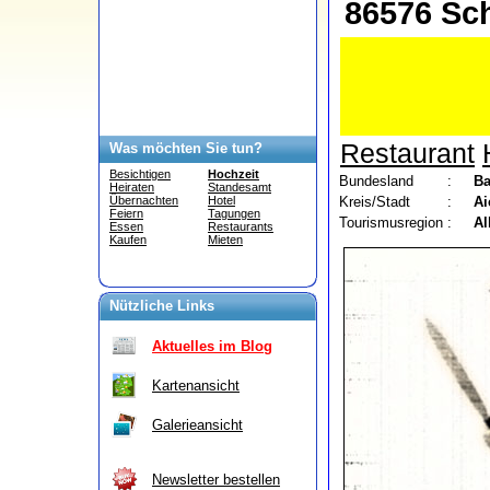
86576 Sch
Restaurant
Was möchten Sie tun?
Besichtigen
Hochzeit
Bundesland
:
Ba
Heiraten
Standesamt
Kreis/Stadt
:
Ai
Übernachten
Hotel
Feiern
Tagungen
Tourismusregion
:
Al
Essen
Restaurants
Kaufen
Mieten
Nützliche Links
Aktuelles im Blog
Kartenansicht
Galerieansicht
Newsletter bestellen