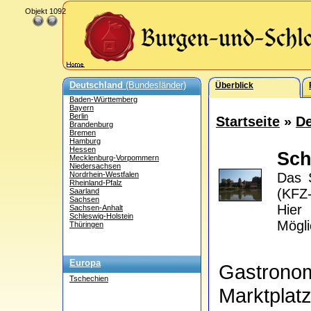
Objekt 1092
Deutschland
(Bundesländer)
Überblick
Baden-Württemberg
Bayern
Berlin
Startseite
»
De
Brandenburg
Bremen
Hamburg
Hessen
Sch
Mecklenburg-Vorpommern
Niedersachsen
Nordrhein-Westfalen
Das S
Rheinland-Pfalz
(KFZ-
Saarland
Sachsen
Hier
Sachsen-Anhalt
Schleswig-Holstein
Mögli
Thüringen
Europa
Gastrono
Tschechien
Marktplat