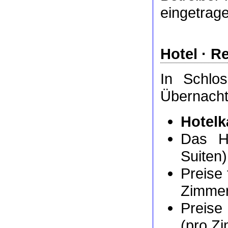
eingetrag
Hotel
·
Re
In Schlo
Übernach
Hotelk
Das H
Suiten)
Preise 
Zimmer
Preise
(pro Z