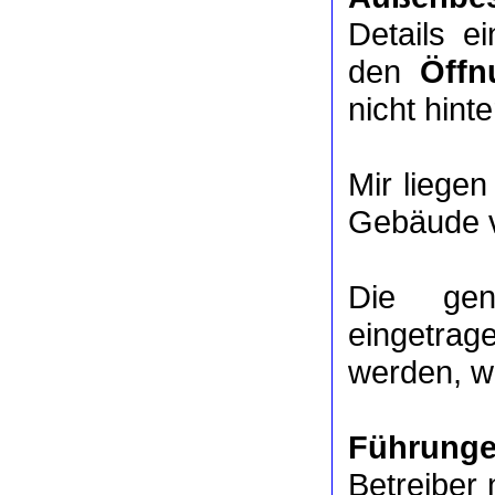
Details e
den
Öffn
nicht hinte
Mir liege
Gebäude v
Die ge
eingetrag
werden, we
Führung
Betreiber 