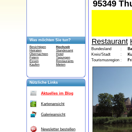
95349 Th
Restaurant
Was möchten Sie tun?
Besichtigen
Hochzeit
Bundesland
:
Ba
Heiraten
Standesamt
Kreis/Stadt
:
K
Übernachten
Hotel
Feiern
Tagungen
Tourismusregion
:
Fr
Essen
Restaurants
Kaufen
Mieten
Nützliche Links
Aktuelles im Blog
Kartenansicht
Galerieansicht
Newsletter bestellen