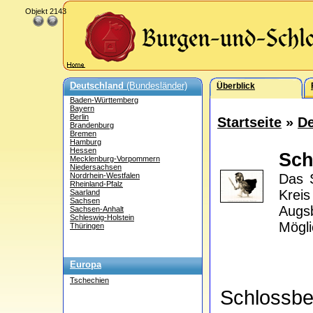
Objekt 2143
Deutschland
(Bundesländer)
Überblick
Baden-Württemberg
Bayern
Berlin
Startseite
»
De
Brandenburg
Bremen
Hamburg
Hessen
Sch
Mecklenburg-Vorpommern
Niedersachsen
Nordrhein-Westfalen
Das S
Rheinland-Pfalz
Krei
Saarland
Sachsen
Augsb
Sachsen-Anhalt
Schleswig-Holstein
Mögli
Thüringen
Europa
Tschechien
Schlossb