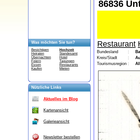
86836 Un
Restaurant
Was möchten Sie tun?
Besichtigen
Hochzeit
Bundesland
:
Ba
Heiraten
Standesamt
Kreis/Stadt
:
A
Übernachten
Hotel
Feiern
Tagungen
Tourismusregion
:
Al
Essen
Restaurants
Kaufen
Mieten
Nützliche Links
Aktuelles im Blog
Kartenansicht
Galerieansicht
Newsletter bestellen