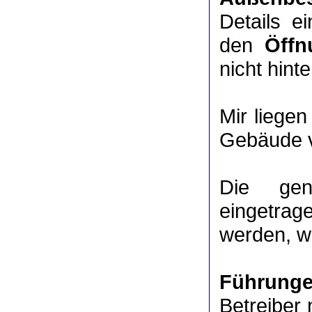
Details e
den
Öffn
nicht hinte
Mir liege
Gebäude v
Die ge
eingetrag
werden, we
Führung
Betreiber 