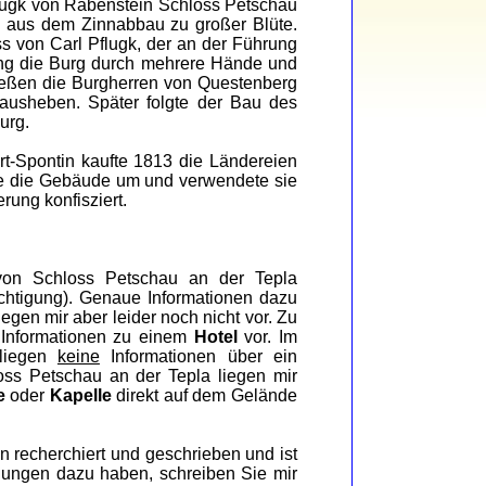
flugk von Rabenstein Schloss Petschau
n aus dem Zinnabbau zu großer Blüte.
s von Carl Pflugk, der an der Führung
ing die Burg durch mehrere Hände und
ießen die Burgherren von Questenberg
usheben. Später folgte der Bau des
urg.
rt-Spontin kaufte 1813 die Ländereien
te die Gebäude um und verwendete sie
rung konfisziert.
on Schloss Petschau an der Tepla
chtigung). Genaue Informationen dazu
iegen mir aber leider noch nicht vor. Zu
 Informationen zu einem
Hotel
vor. Im
liegen
keine
Informationen über ein
oss Petschau an der Tepla liegen mir
e
oder
Kapelle
direkt auf dem Gelände
n recherchiert und geschrieben und ist
egungen dazu haben, schreiben Sie mir