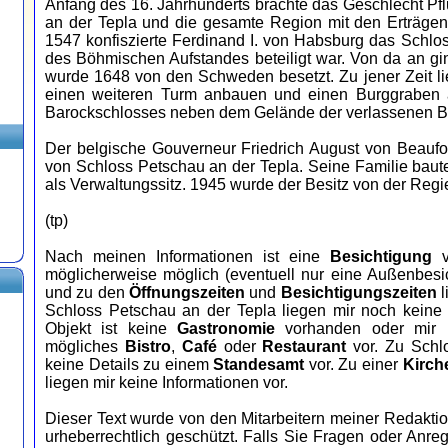
Anfang des 16. Jahrhunderts brachte das Geschlecht P
an der Tepla und die gesamte Region mit den Erträge
1547 konfiszierte Ferdinand I. von Habsburg das Schlos
des Böhmischen Aufstandes beteiligt war. Von da an g
wurde 1648 von den Schweden besetzt. Zu jener Zeit l
einen weiteren Turm anbauen und einen Burggraben a
Barockschlosses neben dem Gelände der verlassenen B
Der belgische Gouverneur Friedrich August von Beaufo
von Schloss Petschau an der Tepla. Seine Familie bau
als Verwaltungssitz. 1945 wurde der Besitz von der Regie
(tp)
Nach meinen Informationen ist eine
Besichtigung
v
möglicherweise möglich (eventuell nur eine Außenbesi
und zu den
Öffnungszeiten
und
Besichtigungszeiten
l
Schloss Petschau an der Tepla liegen mir noch keine
Objekt ist keine
Gastronomie
vorhanden oder mir 
mögliches
Bistro
,
Café
oder
Restaurant
vor. Zu Schl
keine Details zu einem
Standesamt
vor. Zu einer
Kirch
liegen mir keine Informationen vor.
Dieser Text wurde von den Mitarbeitern meiner Redaktio
urheberrechtlich geschützt. Falls Sie Fragen oder Anr