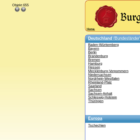
Objekt 655
Deutschland
(Bundesländer
Baden-Württemberg
Bayern
Berlin
Brandenburg
Bremen
Hamburg
Hessen
Mecklenburg-Vorpommern
Niedersachsen
Nordrhein-Westfalen
Rheinland-Pfalz
Saarland
Sachsen
Sachsen-Anhalt
Schleswig-Holstein
Thüringen
Europa
Tschechien