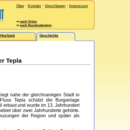
·
·
·
Über
Kontakt
Vorschlagen
Impressum
⇒
nach Orten
⇒
nach Bundesländern
Hochzeit
Geschichte
r Tepla
iegt nahe der gleichnamigen Stadt in
 Fluss Tepla schützt die Burganlage
til erbaut und wurde im 13. Jahrhundert
ebiet über zwei Jahrhunderte gehörte.
reuzungen der Region und später als