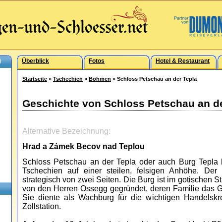
)
Überblick
Fotos
Hotel & Restaurant
Startseite
»
Tschechien
»
Böhmen
» Schloss Petschau an der Tepla
Geschichte von Schloss Petschau an de
Alternative Bezeichnung:
Hrad a Zámek Becov nad Teplou
Schloss Petschau an der Tepla oder auch Burg Tepla l
Tschechien auf einer steilen, felsigen Anhöhe. Der
strategisch von zwei Seiten. Die Burg ist im gotischen S
von den Herren Ossegg gegründet, deren Familie das G
Sie diente als Wachburg für die wichtigen Handelsk
Zollstation.