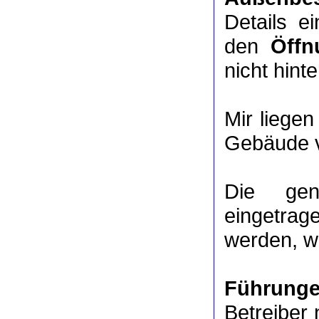
Details e
den
Öffn
nicht hinte
Mir liege
Gebäude v
Die ge
eingetrag
werden, we
Führung
Betreiber 