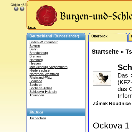
Objekt 4341
Deutschland
(Bundesländer)
Überblick
Baden-Württemberg
Bayern
Berlin
Startseite
»
Ts
Brandenburg
Bremen
Hamburg
Hessen
Sch
Mecklenburg-Vorpommern
Niedersachsen
Nordrhein-Westfalen
Das S
Rheinland-Pfalz
(KFZ-
Saarland
Sachsen
das O
Sachsen-Anhalt
Schleswig-Holstein
Infor
Thüringen
Zámek Roudnic
Europa
Tschechien
Ockova 