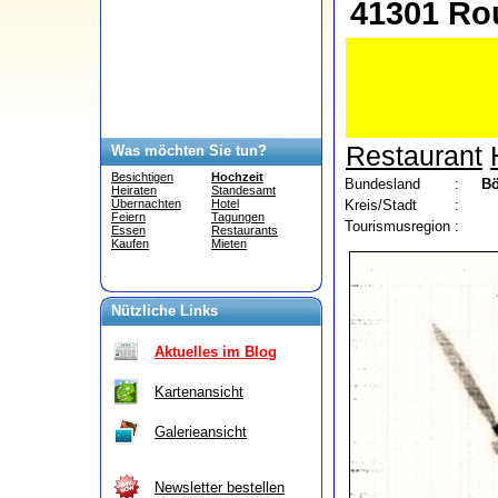
41301 Ro
Restaurant
Was möchten Sie tun?
Besichtigen
Hochzeit
Bundesland
:
B
Heiraten
Standesamt
Kreis/Stadt
:
Übernachten
Hotel
Feiern
Tagungen
Tourismusregion
:
Essen
Restaurants
Kaufen
Mieten
Nützliche Links
Aktuelles im Blog
Kartenansicht
Galerieansicht
Newsletter bestellen