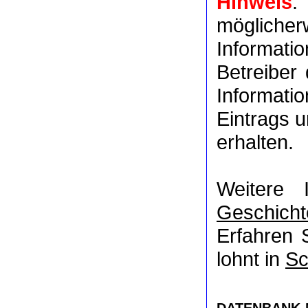
Hinweis
:
möglich
Informat
Betreiber
Informati
Eintrags u
erhalten.
Weitere 
Geschicht
Erfahren 
lohnt in
Sc
DATENBANK-NR