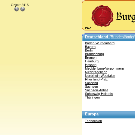
Objekt 2415
Deutschland
(Bundesländer
Baden-Württemberg
Bayern
Berlin
Brandenburg
Bremen
Hamburg
Hessen
Mecklenburg-Vorpommern
Niedersachsen
Nordrhein-Westfalen
Rheinland-Pfalz
Saarland
Sachsen
Sachsen-Anhalt
Schleswig-Holstein
Thüringen
Europa
Tschechien