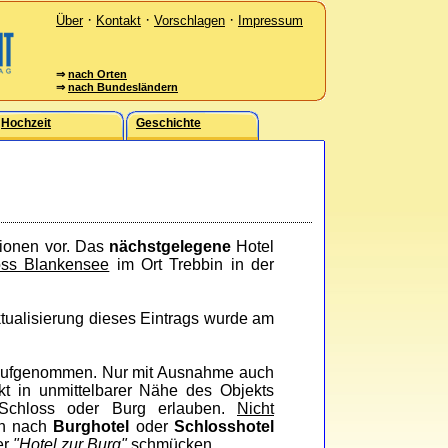
·
·
·
Über
Kontakt
Vorschlagen
Impressum
⇒
nach Orten
⇒
nach Bundesländern
Hochzeit
Geschichte
tionen vor. Das
nächstgelegene
Hotel
oss Blankensee
im Ort Trebbin in der
Aktualisierung dieses Eintrags wurde am
ufgenommen. Nur mit Ausnahme auch
ekt in unmittelbarer Nähe des Objekts
 Schloss oder Burg erlauben.
Nicht
en nach
Burghotel
oder
Schlosshotel
er
"Hotel zur Burg"
schmücken.