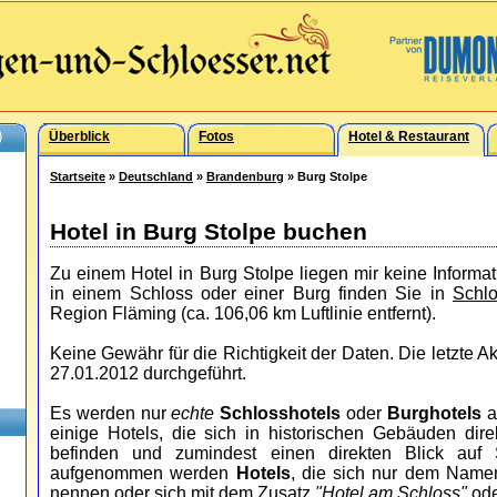
)
Überblick
Fotos
Hotel & Restaurant
Startseite
»
Deutschland
»
Brandenburg
» Burg Stolpe
Hotel in Burg Stolpe buchen
Zu einem Hotel in Burg Stolpe liegen mir keine Informa
in einem Schloss oder einer Burg finden Sie in
Schl
Region Fläming (ca. 106,06 km Luftlinie entfernt).
Keine Gewähr für die Richtigkeit der Daten. Die letzte 
27.01.2012 durchgeführt.
Es werden nur
echte
Schlosshotels
oder
Burghotels
a
einige Hotels, die sich in historischen Gebäuden dir
befinden und zumindest einen direkten Blick auf
aufgenommen werden
Hotels
, die sich nur dem Nam
nennen oder sich mit dem Zusatz
"Hotel am Schloss"
od