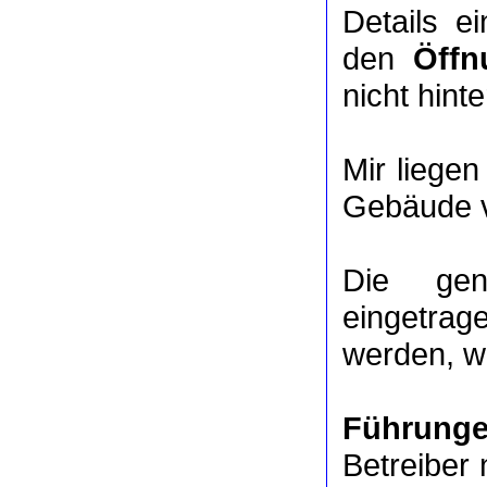
Details e
den
Öffn
nicht hinte
Mir liege
Gebäude v
Die ge
eingetrag
werden, we
Führung
Betreiber 