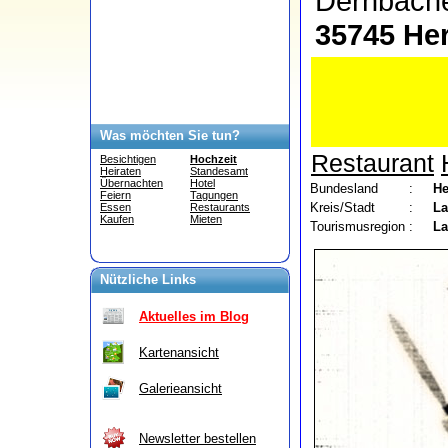
Dernbac
35745 He
Was möchten Sie tun?
Restaurant
Besichtigen
Hochzeit
Heiraten
Standesamt
Übernachten
Hotel
Bundesland
:
He
Feiern
Tagungen
Kreis/Stadt
:
La
Essen
Restaurants
Kaufen
Mieten
Tourismusregion
:
L
Nützliche Links
Aktuelles im Blog
Kartenansicht
Galerieansicht
Newsletter bestellen