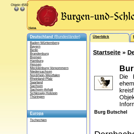
Objekt 4582
Deutschland
(Bundesländer)
Überblick
Baden-Württemberg
Bayern
Berlin
Startseite
»
De
Brandenburg
Bremen
Hamburg
Hessen
Bur
Mecklenburg-Vorpommern
Niedersachsen
Nordrhein-Westfalen
Die 
Rheinland-Pfalz
ehem
Saarland
Sachsen
kreis
Sachsen-Anhalt
Schleswig-Holstein
Obje
Thüringen
Infor
Burg Butschel
Europa
Tschechien