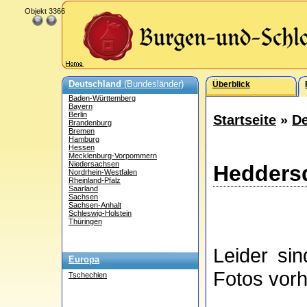
Objekt 3366
Deutschland
(Bundesländer)
Überblick
Baden-Württemberg
Bayern
Berlin
Startseite
»
De
Brandenburg
Bremen
Hamburg
Hessen
Mecklenburg-Vorpommern
Niedersachsen
Heddersd
Nordrhein-Westfalen
Rheinland-Pfalz
Saarland
Sachsen
Sachsen-Anhalt
Schleswig-Holstein
Thüringen
Leider si
Europa
Fotos vor
Tschechien