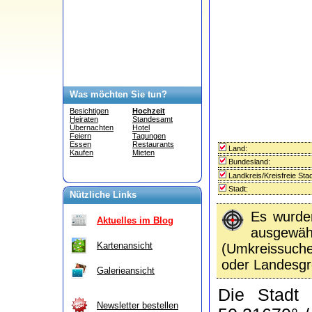
Was möchten Sie tun?
Besichtigen
Hochzeit
Heiraten
Standesamt
Übernachten
Hotel
Feiern
Tagungen
Essen
Restaurants
Land:
Kaufen
Mieten
Bundesland:
Landkreis/Kreisfreie Stad
Stadt:
Nützliche Links
Es wurd
Aktuelles im Blog
ausgewähl
Kartenansicht
(Umkreissuc
oder Landesgr
Galerieansicht
Die Stad
Newsletter bestellen