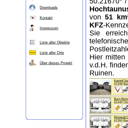
50.21670° /
Hochtaunus
Downloads
von
51 km
Kontakt
KFZ
-Kennz
Impressum
Sie errei
telefon
Liste aller Objekte
Postleitzah
Liste aller Orte
Hier mitten
Über dieses Projekt
v.d.H. finde
Ruinen.
Kastell Sa
61348 Ba
Burg Bom
61440 Ob
Ringwall 
61350 Ba