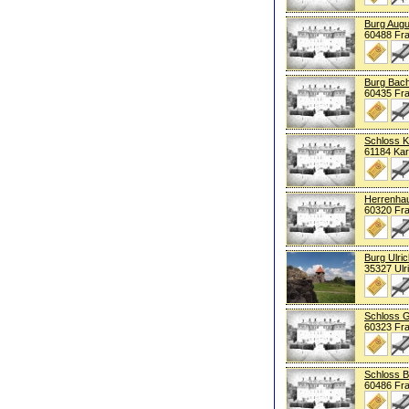
Burg Aug
60488 Fra
Burg Bac
60435 Fra
Schloss 
61184 Ka
Herrenha
60320 Fra
Burg Ulric
35327 Ulr
Schloss 
60323 Fra
Schloss 
60486 Fra