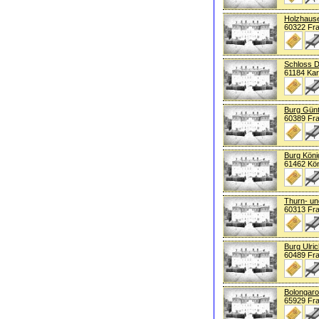
Holzhaus
60322 Fra
Schloss D
61184 Ka
Burg Gün
60389 Fra
Burg Köni
61462 Kön
Thurn- un
60313 Fra
Burg Ulric
60489 Fra
Bolongaro
65929 Fra