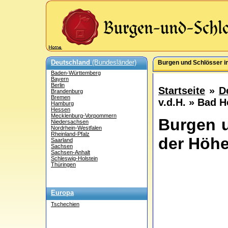
Deutschland
(Bundesländer)
Burgen und Schlösser i
Baden-Württemberg
Bayern
Berlin
Startseite
»
D
Brandenburg
Bremen
v.d.H. » Bad 
Hamburg
Hessen
Mecklenburg-Vorpommern
Burgen 
Niedersachsen
Nordrhein-Westfalen
Rheinland-Pfalz
der Höh
Saarland
Sachsen
Sachsen-Anhalt
Schleswig-Holstein
Thüringen
Europa
Tschechien