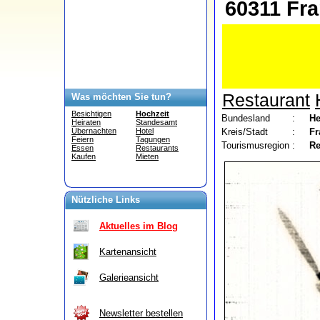
60311 Fra
Restaurant
Was möchten Sie tun?
Besichtigen
Hochzeit
Bundesland
:
He
Heiraten
Standesamt
Kreis/Stadt
:
Fr
Übernachten
Hotel
Feiern
Tagungen
Tourismusregion
:
Re
Essen
Restaurants
Kaufen
Mieten
Nützliche Links
Aktuelles im Blog
Kartenansicht
Galerieansicht
Newsletter bestellen