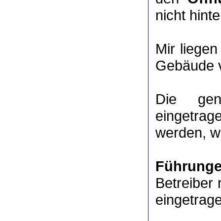
nicht hinte
Mir liege
Gebäude v
Die ge
eingetrag
werden, we
Führung
Betreiber 
eingetrag