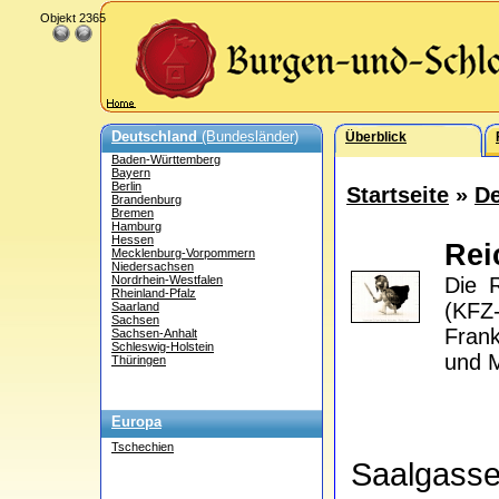
Objekt 2365
Deutschland
(Bundesländer)
Überblick
Baden-Württemberg
Bayern
Berlin
Startseite
»
De
Brandenburg
Bremen
Hamburg
Hessen
Rei
Mecklenburg-Vorpommern
Niedersachsen
Nordrhein-Westfalen
Die R
Rheinland-Pfalz
(KFZ
Saarland
Sachsen
Frank
Sachsen-Anhalt
Schleswig-Holstein
und M
Thüringen
Europa
Tschechien
Saalgass