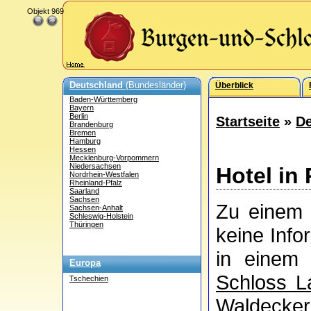
Objekt 969
Deutschland
(Bundesländer)
Überblick
Baden-Württemberg
Bayern
Berlin
Startseite
»
De
Brandenburg
Bremen
Hamburg
Hessen
Mecklenburg-Vorpommern
Niedersachsen
Hotel in
Nordrhein-Westfalen
Rheinland-Pfalz
Saarland
Sachsen
Zu einem H
Sachsen-Anhalt
Schleswig-Holstein
Thüringen
keine Info
in einem 
Europa
Schloss L
Tschechien
Waldecker 