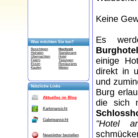
Keine Gewä
Es wer
Was möchten Sie tun?
Burghote
Besichtigen
Hochzeit
Heiraten
Standesamt
Übernachten
Hotel
einige Ho
Feiern
Tagungen
Essen
Restaurants
Kaufen
Mieten
direkt in
und zumind
Nützliche Links
Burg erla
Aktuelles im Blog
die sich
Kartenansicht
Schlossho
Galerieansicht
"Hotel a
schmücke
Newsletter bestellen