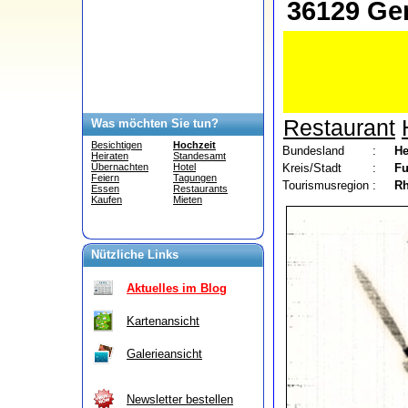
36129 Ger
Restaurant
Was möchten Sie tun?
Besichtigen
Hochzeit
Bundesland
:
He
Heiraten
Standesamt
Kreis/Stadt
:
Fu
Übernachten
Hotel
Feiern
Tagungen
Tourismusregion
:
R
Essen
Restaurants
Kaufen
Mieten
Nützliche Links
Aktuelles im Blog
Kartenansicht
Galerieansicht
Newsletter bestellen