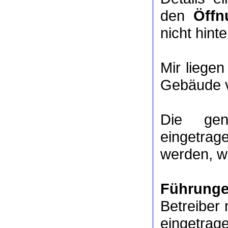
den
Öffn
nicht hinte
Mir liege
Gebäude v
Die ge
eingetrag
werden, we
Führung
Betreiber 
eingetrag