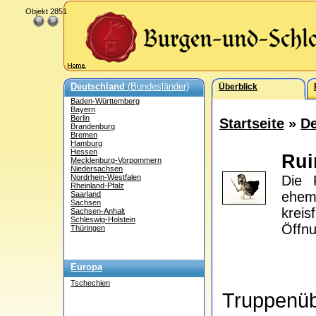
Objekt 2851
Deutschland
(Bundesländer)
Überblick
Baden-Württemberg
Bayern
Berlin
Startseite
»
De
Brandenburg
Bremen
Hamburg
Hessen
Rui
Mecklenburg-Vorpommern
Niedersachsen
Nordrhein-Westfalen
Die 
Rheinland-Pfalz
ehem
Saarland
Sachsen
kreis
Sachsen-Anhalt
Schleswig-Holstein
Öffnu
Thüringen
Europa
Tschechien
Truppenü