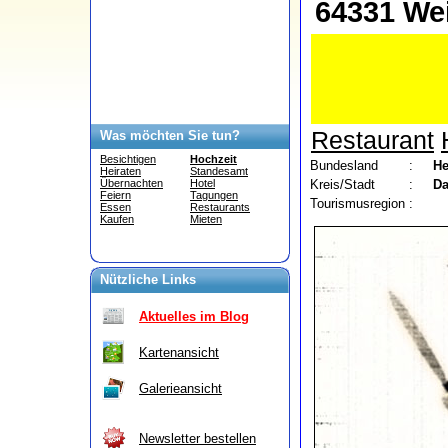
64331 Wei
Restaurant
Was möchten Sie tun?
Besichtigen
Hochzeit
Bundesland
:
He
Heiraten
Standesamt
Kreis/Stadt
:
Da
Übernachten
Hotel
Feiern
Tagungen
Tourismusregion
:
Essen
Restaurants
Kaufen
Mieten
Nützliche Links
Aktuelles im Blog
Kartenansicht
Galerieansicht
Newsletter bestellen