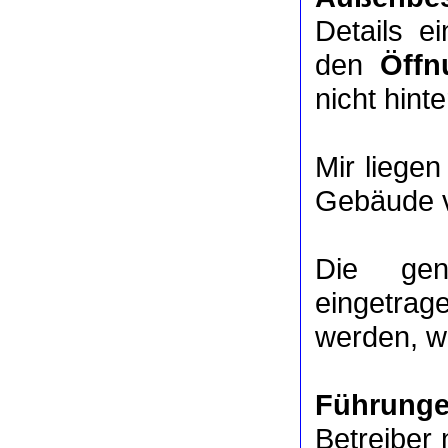
Details e
den
Öffn
nicht hinte
Mir liege
Gebäude v
Die ge
eingetrag
werden, we
Führung
Betreiber 