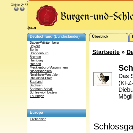
Objekt 2487
Deutschland
(Bundesländer)
Überblick
Baden-Württemberg
Bayern
Berlin
Startseite
»
De
Brandenburg
Bremen
Hamburg
Hessen
Sch
Mecklenburg-Vorpommern
Niedersachsen
Nordrhein-Westfalen
Das S
Rheinland-Pfalz
(KFZ-
Saarland
Sachsen
Diebu
Sachsen-Anhalt
Schleswig-Holstein
Mögli
Thüringen
Europa
Tschechien
Schlossga